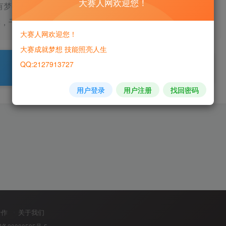
大赛人网欢迎您！
有梦要行动，全力以赴冲冲冲！关注大赛人网阅读高质量内
读，干货满满，前路有师不迷茫，哪里不懂问哪里。
大赛人网欢迎您！
大赛成就梦想 技能照亮人生
QQ:2127913727
用户登录
用户注册
找回密码
合作
关于我们