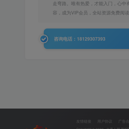
走弯路。唯有热爱，才能入门，心中
容，成为VIP会员，全站资源免费阅
咨询电话：18129307393
友情链接
用户协议
广告