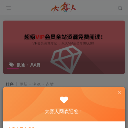
数通
共0篇
排序
更新
浏览
点赞
大赛人网欢迎您！