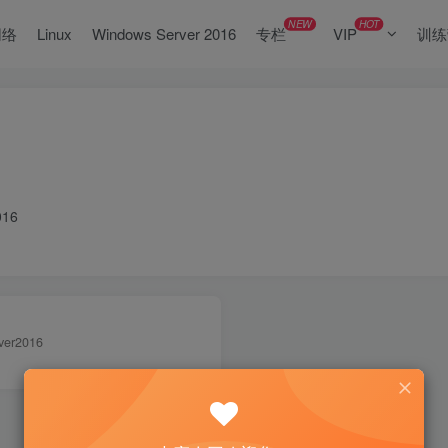
NEW
HOT
网络
Linux
Windows Server 2016
专栏
VIP
训练
016
ver2016