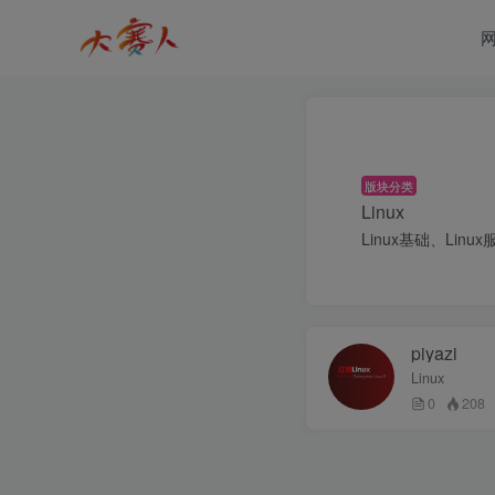
版块分类
Linux
Linux基础、Linu
piyazi
Linux
0
208