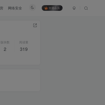
营
网络安全
开通会员
版块数
阅读量
2
319