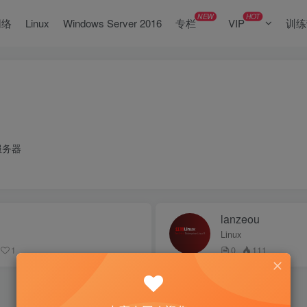
NEW
HOT
网络
Linux
Windows Server 2016
专栏
VIP
训练
x服务器
lanzeou
Linux
1
0
111