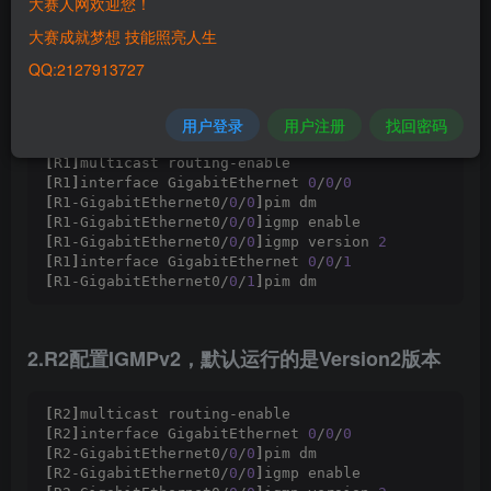
大赛人网欢迎您！
大赛成就梦想 技能照亮人生
图22-1 IGMPv2配置网络拓扑
QQ:2127913727
1.R1配置IGMPv2，默认运行的是Version2版本
用户登录
用户注册
找回密码
[
R1
]
multicast routing-enable 
[
R1
]
interface GigabitEthernet 
0
/
0
/
0
[
R1-GigabitEthernet0/
0
/
0
]
pim dm
[
R1-GigabitEthernet0/
0
/
0
]
igmp enable 
[
R1-GigabitEthernet0/
0
/
0
]
igmp version 
2
[
R1
]
interface GigabitEthernet 
0
/
0
/
1
[
R1-GigabitEthernet0/
0
/
1
]
pim dm
2.R2配置IGMPv2，默认运行的是Version2版本
[
R2
]
multicast routing-enable 
[
R2
]
interface GigabitEthernet 
0
/
0
/
0
[
R2-GigabitEthernet0/
0
/
0
]
pim dm
[
R2-GigabitEthernet0/
0
/
0
]
igmp enable 