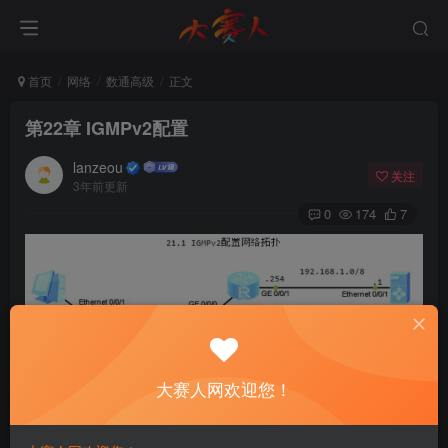
首页
网络
数通高级
正文
第22章 IGMPv2配置
lanzeou
关注
3年前更新
0
174
7
大赛人网欢迎您！