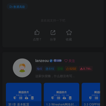
数通高级
喜欢就支持一下吧
图21-3 PC1配置IGMPv2
点赞
7
分享
收藏
lanzeou
关注
0
515
0
5232
8.7W+
这家伙很懒，什么都没有写...
第1章 基本配置
1.3 Wireshark网络封包分析软件
3.3 OSPF特性