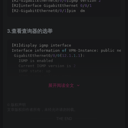
[
R2-GigabitEthernet0/
0
/
0
]
igmp version 
2
[
R2
]
interface GigabitEthernet 
0
/
0
/
1
[
R2-GigabitEthernet0/
0
/
1
]
pim  dm 
3.查看查询器的选举
[
R1
]
display igmp interface
Interface information 
of
 VPN-Instance: public net 
 GigabitEthernet0/
0
/
0
(
12.1
.
1
.
1
)
: 
   IGMP is enabled
   Current IGMP version is 
2
   IGMP state: up
   IGMP group policy: none
   IGMP limit: -
展开阅读全文
   Value 
of
 query interval 
for
IGMP
(
negotiated
)
: 
   Value 
of
 query interval 
for
IGMP
(
configured
)
: 
   Value 
of
 other querier timeout 
for
 IGMP: 
0
 s
   Value 
of
 maximum query response time 
for
 IGMP: 
©
版权声明
   Querier 
for
 IGMP: 
12.1
.
1
.
1
(
this
 router
)
文章版权归作者所有，未经允许请勿转载。
THE END
4.在PC1上配置IGMPv2并加入组播组229.1.1.1