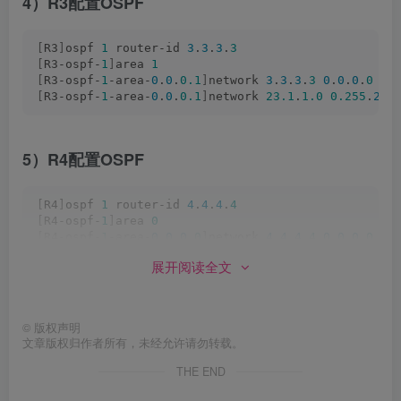
4）R3配置OSPF
[
R3
]
ospf 
1
 router-id 
3
.
3
.
3
.
3
[
R3-ospf-
1
]
area 
1
[
R3-ospf-
1
-area-
0
.
0
.
0.1
]
network 
3
.
3
.
3
.
3
0
.
0
.
0
.
0
[
R3-ospf-
1
-area-
0
.
0
.
0.1
]
network 
23.1
.
1.0
0.255
.
255
5）R4配置OSPF
[
R4
]
ospf 
1
 router-id 
4
.
4
.
4
.
4
[
R4-ospf-
1
]
area 
0
[
R4-ospf-
1
-area-
0
.
0
.
0
.
0
]
network 
4
.
4
.
4
.
4
0
.
0
.
0
.
0
[
R4-ospf-
1
-area-
0
.
0
.
0
.
0
]
network 
14.1
.
1.0
0.255
.
255
展开阅读全文
[
R4-ospf-
1
-area-
0
.
0
.
0
.
0
]
network 
24.1
.
1.0
0.255
.
255
©
版权声明
6）R3查看LSDB
文章版权归作者所有，未经允许请勿转载。
THE END
[
R3
]
display ospf lsdb
 OSPF Process 
1
 with Router ID 
3
.
3
.
3
.
3