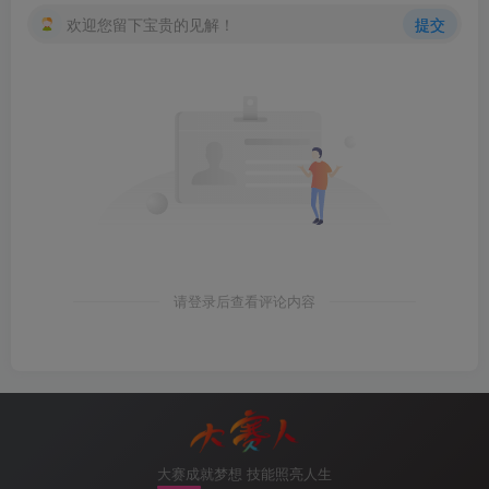
 Network   
14.1
.
1
.
1
1
.
1
.
1
.
1
623
欢迎您留下宝贵的见解！
提交
 Network   
24.1
.
1.2
2
.
2
.
2
.
2
616
 Network   
12.1
.
1
.
1
1
.
1
.
1
.
1
816
 Sum-Net   
23.0
.
0
.
0
2
.
2
.
2
.
2
798
 Sum-Net   
2
.
2
.
2
.
2
2
.
2
.
2
.
2
771
 Sum-Asbr  
3
.
3
.
3
.
3
2
.
2
.
2
.
2
346
                 AS External Database
 Type      LinkState ID    AdvRouter          Age 
 External  
11.1
.
2
.
1
1
.
1
.
1
.
1
923
 External  
11.1
.
3
.
1
1
.
1
.
1
.
1
923
 External  
11.1
.
1
.
1
1
.
1
.
1
.
1
923
 External  
14.0
.
0
.
0
1
.
1
.
1
.
1
923
9）R2的G0/0/1口做LSA过滤，禁止R3收到区域1
 External  
12.0
.
0
.
0
1
.
1
.
1
.
1
923
的三类LSA
 External  
1
.
1
.
1
.
1
1
.
1
.
1
.
1
923
请登录后查看评论内容
 External  
33.1
.
2
.
1
3
.
3
.
3
.
3
81
 External  
33.1
.
3
.
1
3
.
3
.
3
.
3
78
[
R2
]
interface GigabitEthernet 
0
/
0
/
1
 External  
33.1
.
1
.
1
3
.
3
.
3
.
3
91
[
R2-GigabitEthernet0/
0
/
1
]
ospf filter-lsa-out summa
 External  
23.0
.
0
.
0
3
.
3
.
3
.
3
347
 External  
3
.
3
.
3
.
3
3
.
3
.
3
.
3
347
10）LSDB老化时间3600s，三类LSA依然存在
大赛成就梦想 技能照亮人生