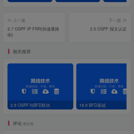
[
R3
]
interface LoopBack 
1
[
R3-LoopBack1
]
ip address 
33.1
.
1
.
1
32
[
R3-LoopBack1
]
ip address 
33.1
.
2
.
1
32
 sub
上一篇
下一篇
[
R3-LoopBack1
]
ip address 
33.1
.
3
.
1
32
 sub
2.7 OSPF IP FRR(快速重路
2.5 OSPF 报文认证
[
R3
]
ospf 
1
由)
[
R3-ospf-
1
]
import-route direct
[
R3-ospf-
1
]
area 
1
[
R3-ospf-
1
-area-
0
.
0
.
0.1
]
undo network 
3
.
3
.
3
.
3
0
.
0
.
0
相关推荐
8）R1查看LSDB
<
R1
>
display ospf lsdb
         OSPF Process 
1
 with Router ID 
1
.
1
.
1
.
1
                 Link State Database 
2.8 OSPF与BFD联动
18.8 BFD基础
                         Area: 
0
.
0
.
0
.
0
 Type      LinkState ID    AdvRouter          Age 
 Router    
4
.
4
.
4
.
4
4
.
4
.
4
.
4
215
评论
抢沙发
 Router    
2
.
2
.
2
.
2
2
.
2
.
2
.
2
616
 Router    
1
.
1
.
1
.
1
1
.
1
.
1
.
1
623