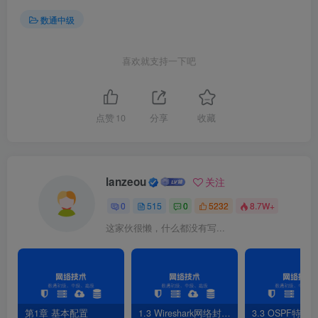
                 Link State Database 
数通中级
                         Area: 
0
.
0
.
0.1
 Type      LinkState ID    AdvRouter          Age 
 Router    
2
.
2
.
2
.
2
2
.
2
.
2
.
2
89
 Router    
3
.
3
.
3
.
3
3
.
3
.
3
.
3
93
喜欢就支持一下吧
 Network   
23.1
.
1.2
2
.
2
.
2
.
2
89
 Sum-Net   
14.0
.
0
.
0
2
.
2
.
2
.
2
215
 Sum-Net   
4
.
4
.
4
.
4
2
.
2
.
2
.
2
40
 Sum-Net   
24.0
.
0
.
0
2
.
2
.
2
.
2
215
点赞
10
分享
收藏
 Sum-Net   
12.0
.
0
.
0
2
.
2
.
2
.
2
215
 Sum-Asbr  
1
.
1
.
1
.
1
2
.
2
.
2
.
2
215
                 AS External Database
 Type      LinkState ID    AdvRouter          Age 
lanzeou
关注
 External  
11.1
.
2
.
1
1
.
1
.
1
.
1
342
 External  
11.1
.
3
.
1
1
.
1
.
1
.
1
342
0
515
0
5232
8.7W+
 External  
11.1
.
1
.
1
1
.
1
.
1
.
1
342
 External  
14.0
.
0
.
0
1
.
1
.
1
.
1
342
这家伙很懒，什么都没有写...
 External  
12.0
.
0
.
0
1
.
1
.
1
.
1
342
 External  
1
.
1
.
1
.
1
1
.
1
.
1
.
1
342
7）R3配置LoopBack1，并引入OSPF（undo
4.4.4.4/32）
第1章 基本配置
1.3 Wireshark网络封包分析软件
3.3 OSPF特性