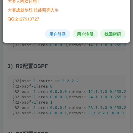
大赛人网欢迎您！
2）R1配置OSPF并引入直连路由（LoopBack1）
大赛成就梦想 技能照亮人生
QQ:2127913727
[
R1
]
ospf 
1
 router-id 
1
.
1
.
1
.
1
[
R1-ospf-
1
]
import-route direct 
用户登录
用户注册
找回密码
[
R1-ospf-
1
]
area 
0
[
R1-ospf-
1
-area-
0
.
0
.
0
.
0
]
network 
12.1
.
1.0
0.255
.
255
[
R1-ospf-
1
-area-
0
.
0
.
0
.
0
]
network 
14.1
.
1.0
0.255
.
255
3）R2配置OSPF
[
R2
]
ospf 
1
 router-id 
2
.
2
.
2
.
2
[
R2-ospf-
1
]
area 
0
[
R2-ospf-
1
-area-
0
.
0
.
0
.
0
]
network 
12.1
.
1.0
0.255
.
255
[
R2-ospf-
1
-area-
0
.
0
.
0
.
0
]
network 
24.1
.
1.0
0.255
.
255
[
R2-ospf-
1
]
area 
1
[
R2-ospf-
1
-area-
0
.
0
.
0.1
]
network 
23.1
.
1.0
0.255
.
255
[
R2-ospf-
1
-area-
0
.
0
.
0.1
]
network 
2
.
2
.
2
.
2
0
.
0
.
0
.
0