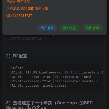
1）R1配置
大赛人网欢迎您！
大赛成就梦想 技能照亮人生
[
R1
]
bfd
QQ:2127913727
[
R1
]
bfd R1toR2 bind peer-ip 
12.1
.
1.2
 interface Gig
//创建三层链路单跳检测的BFD会话R1toR2，绑定对端IP地址和本
[
R1-bfd-session-r1tor2
]
discriminator local 
1
用户登录
用户注册
找回密码
//配置本地标识符为1
[
R1-bfd-session-r1tor2
]
discriminator remote 
2
//配置远端标识符为2
2）R2配置
[
R2
]
bfd
[
R2
]
bfd R1toR2 bind peer-ip 
12.1
.
1
.
1
 interface Gig
[
R2-bfd-session-r2tor1
]
discriminator local 
2
[
R2-bfd-session-r2tor1
]
discriminator remote 
1
[
R2-bfd-session-r2tor1
]
commit
3）查看建立了一个单跳（One Hop）的BFD
Session，状态为Up