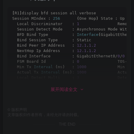
[
R1
]
display bfd session all verbose
Session MIndex 
:
256
(
One Hop
)
 State 
:
 Up   
  Local Discriminator    
:
1
                Remote
  Session Detect Mode    
:
 Asynchronous Mode Witho
  BFD Bind Type          
:
Interface
(
GigabitEthern
  Bind Session Type      
:
 Static                 
  Bind Peer IP Address   
:
12.1
.
1.2
  NextHop Ip Address     
:
12.1
.
1.2
  Bind Interface         
:
 GigabitEthernet0/
0
/
0
  FSM Board Id           
:
0
                TOS-EX
  Min Tx 
Interval
(
ms
)
:
1000
             Min Rx
  Actual Tx 
Interval
(
ms
)
: 
1000
             Actual
  Local Detect Multi     
:
3
                Detect
  Echo Passive           
:
 Disable          Acl Nu
展开阅读全文
  Destination Port       
:
3784
             TTL   
  Proc Interface Status  
:
 Disable          Proces
  WTR 
Interval
(
ms
)
:
 -                      
  Active Multi           
:
3
©
版权声明
  Last Local Diagnostic  
:
 No Diagnostic          
文章版权归作者所有，未经允许请勿转载。
  Bind Application       
:
 No Application Bind
  Session TX TmrID       
:
 -                Sessio
THE END
  Session Init TmrID     
:
 -                Sessio
  Session Echo Tx TmrID  
:
 -                      