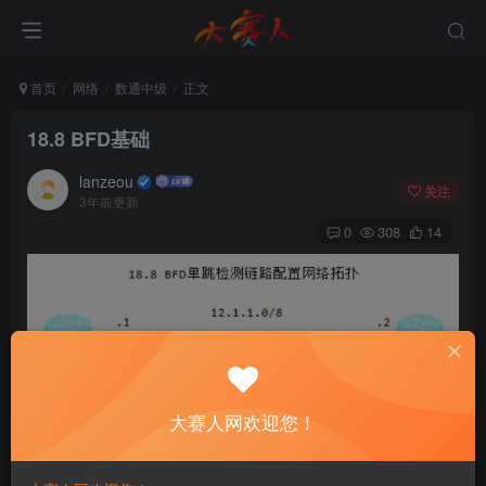
首页
网络
数通中级
正文
18.8 BFD基础
lanzeou
关注
3年前更新
0
308
14
图18-12 BFD单跳检测链路配置网络拓扑
大赛人网欢迎您！
1.配置BFD单跳检测链路