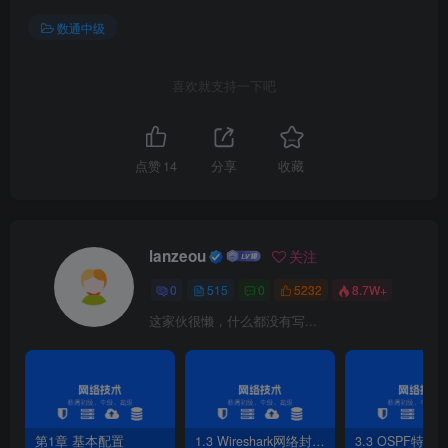
  PDT Index              
:
 FSM-
0
|
 RCV-
0
|
IF
-
0
|
 
1
2
3
4
5
数通中级
  Session Description    
:
 -                      
6
7
8
     Total UP/DOWN Session Number 
:
1
/
0
喜欢就支持一下吧
点赞
14
分享
收藏
lanzeou
关注
0
515
0
5232
8.7W+
这家伙很懒，什么都没有写...
第1章 基本配置
1.3 Wireshark网络封包分析软件
3.3 OSPF特性