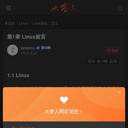
首页
Linux
Linux基础
正文
第1章 Linux前言
lanzeou
关注
3年前更新
0
190
5
1.1 Linux
Linux，全称GNU/Linux，是一种免费使用和自由传播的
类UNIX操作系统，其内核由芬兰赫尔辛基大学的在校生
Linus Torvalds于1991年10月首次发布，它主要受到Minix和
大赛人网欢迎您！
Unix思想的启发，是一个基于POSIX的多用户、多任务、支
持多线程和多CPU的操作系统。