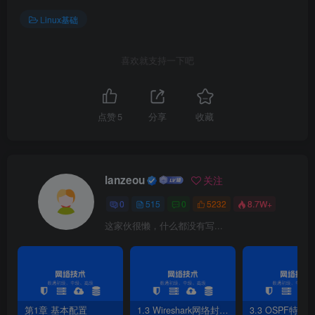
认证系统管理员（RHCSA）：自动化红帽企业 Linux 任务、
Linux基础
集成红帽新兴技术，以及实施学到的自动化技能来提高效
率、促进创新。
喜欢就支持一下吧
3.红帽认证架构师（RHCA）是红帽的最高级别认证，IT
人员在通过红帽认证工程师（RHCE）、红帽认证企业微服
点赞
5
分享
收藏
务开发人员（RHCEMD）或红帽认证云原生开发人员
（RHCCD）认证后，还需再通过系统管理员和开发人员认
证列表中的五项额外认证（并保持有效认证状态）方可获
lanzeou
关注
得。红帽提供两种不同的红帽认证架构师认证路径：红帽基
0
515
0
5232
8.7W+
础架构认证架构师和红帽企业应用认证架构师。申请人可以
这家伙很懒，什么都没有写...
同时选择这两条认证路径，也可选择参加 RHCA 认证路径中
未包含的考试。
1.2工具
第1章 基本配置
1.3 Wireshark网络封包分析软件
3.3 OSPF特性