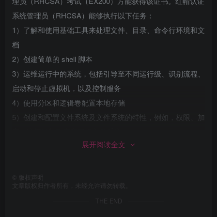
理员（RHCSA）考试（EX200）方能获得该证书。红帽认证
系统管理员（RHCSA）能够执行以下任务：
1）了解和使用基础工具来处理文件、目录、命令行环境和文
档
2）创建简单的 shell 脚本
3）运维运行中的系统，包括引导至不同运行级、识别流程、
启动和停止虚拟机，以及控制服务
4）使用分区和逻辑卷配置本地存储
5）创建和配置文件系统及文件系统的特性，例如，权限、加
密、访问控制列表和网络文件系统
展开阅读全文
6）部署、配置和维护系统，包括软件安装、更新和核心服务
7）管理用户和群组
8）管理安全防护，包括配置基础防火墙和 SELinux 配置
©
版权声明
文章版权归作者所有，未经允许请勿转载。
9）执行基本容器管理
THE END
2.红帽认证工程师（RHCE）是指具备以下能力的红帽