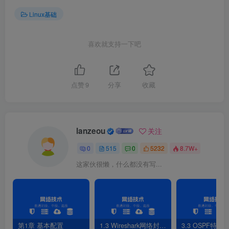
set superusers=”dsrw”
Linux基础
password dsrw 
111111
密文加密方式：
喜欢就支持一下吧
[
root@dsrw ~
]# grub2-mkpasswd-pbkdf2
输入口令：
Reenter password: 
PBKDF2 hash 
of
 your password is grub.
pbkdf2
.
sha512
[
root@dsrw ~
]#vim /boot/grub2/grub.cfg
点赞
9
分享
收藏
set superusers=”dsrw”
Password_pbkdf2 dsrw grub.
pbkdf2
.
sha512
.
10000
.
BF69
lanzeou
关注
0
515
0
5232
8.7W+
这家伙很懒，什么都没有写...
第1章 基本配置
1.3 Wireshark网络封包分析软件
3.3 OSPF特性