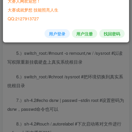
大赛人网欢迎您！
行，按下ctrl+e快速将光标移到到该行的末尾，输入<空格键
大赛成就梦想 技能照亮人生
>rd.break
QQ:2127913727
4.）按下ctrl+x，修改配置引导系统，在单用户模式下输
用户登录
用户注册
找回密码
入以下指令可修改密码
5.）switch_root:/#mount -o remount,rw / /sysroot #以读
写权限重新挂载硬盘上真实系统根目录
6.）switch_root:/#chroot /sysroot #把环境切换到真实系
统根目录
7.）sh-4.2#echo dsrw | passwd –stdin root #设置密码为
dsrw，passwd命令也可以
8.）sh-4.2#touch /.autorelabel #下次启动将对文件进行