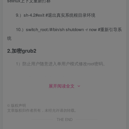
selinux上下文重新打标
9.）sh-4.2#exit #退出真实系统根目录环境
10.）switch_root:/#/bin/sh shutdown -r now #重新引导系
统
2.加密grub2
1）防止用户随意进入单用户模式修改root密码。
2）分明文加密和密文加密
展开阅读全文
3）修改配置文件，vim /boot/grub2/grub.cfg
©
版权声明
4）用户名：dsrw 密码：111111
文章版权归作者所有，未经允许请勿转载。
THE END
明文加密方式：
[
root@dsrw ~
]#vim /boot/grub2/grub.cfg