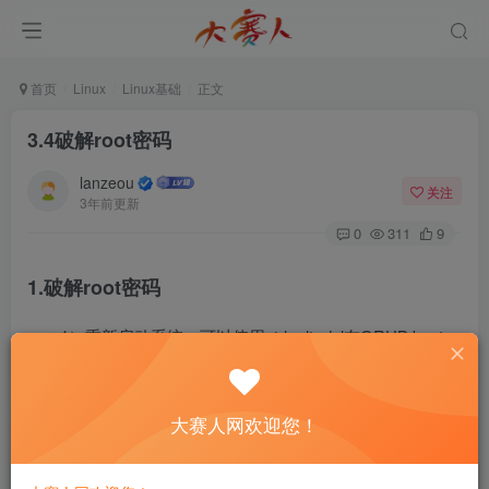
首页
Linux
Linux基础
正文
3.4破解root密码
lanzeou
关注
3年前更新
0
311
9
1.破解root密码
1）重新启动系统，可以使用ctrl+alt+del在GRUB boot
loader倒计时时按下任意键
2）选中第一条启动条目，按“e”
大赛人网欢迎您！
3）进入编辑模式后，通过上下键，找到linux16开头的