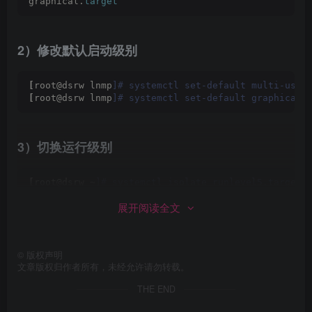
graphical.
target
2）修改默认启动级别
[
root@dsrw lnmp
]# systemctl set-default multi-user
[
root@dsrw lnmp
]# systemctl set-default graphical.
3）切换运行级别
[
root@dsrw ~
]# systemctl isolate runlevel5.target 
[
root@dsrw ~
]# systemctl isolate runlevel3.target 
展开阅读全文
4）systemctl语法
©
版权声明
文章版权归作者所有，未经允许请勿转载。
（
1
）systemctl start 
[
服务名称
]
 启动
THE END
（
2
）systemctl restart 
[
服务名称
]
 重新启动
（
3
）systemctl stop 
[
服务名称
]
 停止