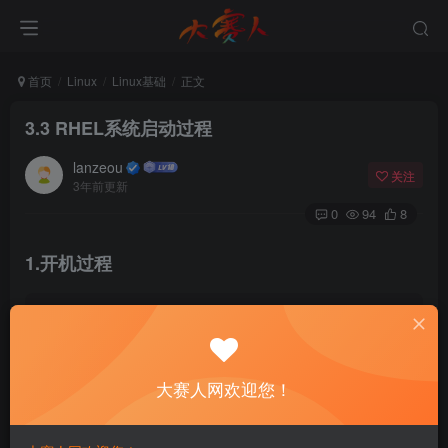
首页
Linux
Linux基础
正文
3.3 RHEL系统启动过程
lanzeou
关注
3年前更新
0
94
8
1.开机过程
开机自检-MBR引导-GRUB菜单-加载Linux内核-init进程初始化-
BIOS-MBR-GRUB-kerne-init-process-login
1
）开机自检：根据BIOS中设置对硬件进行初步检测。
2
）MBR引导：根据第一扇区的MBR主引导记录的设置，将系统控制权
大赛人网欢迎您！
3
）GRUB菜单：显示启动菜单提供给用户选择。
4
）加载Linux内核:负责资源分配与调度。
5
）init进程初始化:将系统中的/sbin/init程序加载到内存中运行
6
）登录系统:等待用户登录。