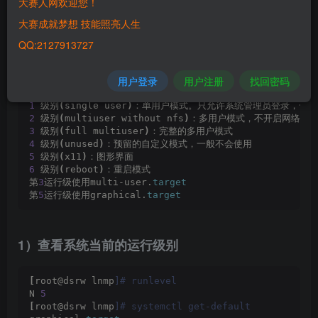
大赛人网欢迎您！
大赛成就梦想 技能照亮人生
2.systemctl运行级别
QQ:2127913727
用户登录
用户注册
找回密码
Linux 
7
个启动级别：
0
 级别
(
halt
)
：系统停机模式
1
 级别
(
single user
)
：单用户模式。只允许系统管理员登录，一般
2
 级别
(
multiuser without nfs
)
：多用户模式，不开启网络
3
 级别
(
full multiuser
)
：完整的多用户模式
4
 级别
(
unused
)
：预留的自定义模式，一般不会使用
5
 级别
(
x11
)
：图形界面
6
 级别
(
reboot
)
：重启模式
第
3
运行级使用multi-user.
target
第
5
运行级使用graphical.
target
1）查看系统当前的运行级别
[
root@dsrw lnmp
]# runlevel
N 
5
[
root@dsrw lnmp
]# systemctl get-default