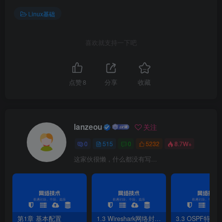
（
4
）systemctl status 
[
服务名称
]
 状态查询
（
5
）systemctl enable
[
服务名称
]
 开机自启
Linux基础
（
6
）systemctl disable 
[
服务名称
]
 开机自动关闭
喜欢就支持一下吧
点赞
8
分享
收藏
lanzeou
关注
0
515
0
5232
8.7W+
这家伙很懒，什么都没有写...
第1章 基本配置
1.3 Wireshark网络封包分析软件
3.3 OSPF特性