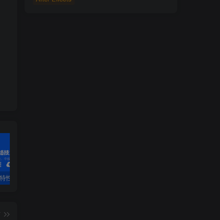
PF特性
3.4 OSPF配置详解
第1章 安装工具-1.1 VirtualBox虚拟机软件第1章 安装工具
2.
篇