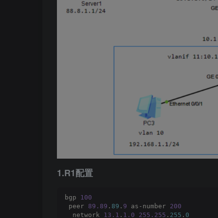
1.R1配置
bgp 
100
 peer 
89.89
.
89
.
9
 as-number 
200
  network 
13.1
.
1.0
255.255
.
255
.
0