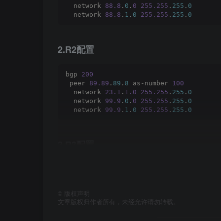
  network 
88.8
.
0
.
0
255.255
.
255
.
0
  network 
88.8
.
1
.
0
255.255
.
255
.
0
2.R2配置
bgp 
200
 peer 
89.89
.
89
.
8
 as-number 
100
  network 
23.1
.
1.0
255.255
.
255
.
0
  network 
99.9
.
0
.
0
255.255
.
255
.
0
  network 
99.9
.
1
.
0
255.255
.
255
.
0
3.R3配置
#去往内网路由
ip route-static 
192.168
.
1
.
0
24
 GigabitE
ip route-static 
192.168
.
2
.
0
24
 GigabitE
©
版权声明
文章版权归作者所有，未经允许请勿转载。
#配置去往外网路由（主备架构）
ip route-static 
0
.
0
.
0
.
0
0
.
0
.
0
.
0
 Gigabit