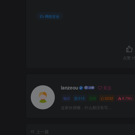
ip route-static 
0
.
0
.
0
.
0
0
.
0
.
0
.
0
 Gigabit
#查看路由
网络安全
display ip routing-table protocol stati
Public routing table 
:
 Static
         Destinations 
:
3
        Routes
Static routing table status 
:
<
Active
>
         Destinations 
:
3
        Routes
Destination/Mask    Proto   Pre  Cost  
点赞
1
0
.
0
.
0
.
0
/
0
   Static  
60
0
     
192.168
.
1
.
0
/
24
  Static  
60
0
     
192.168
.
2
.
0
/
24
  Static  
60
0
     
lanzeou
关注
Static routing table status 
:
<
Inactive
         Destinations 
:
1
        Routes
4.SW1配置
0
515
0
5232
8.7W+
Destination/Mask    Proto   Pre  Cost  
这家伙很懒，什么都没有写...
vlan batch 
10
11
20
0
.
0
.
0
.
0
/
0
   Static  
100
0
interface GigabitEthernet0/
0
/
1
#配置acl
 port link-type access
上一篇
acl number 
2000
 port default vlan 
10