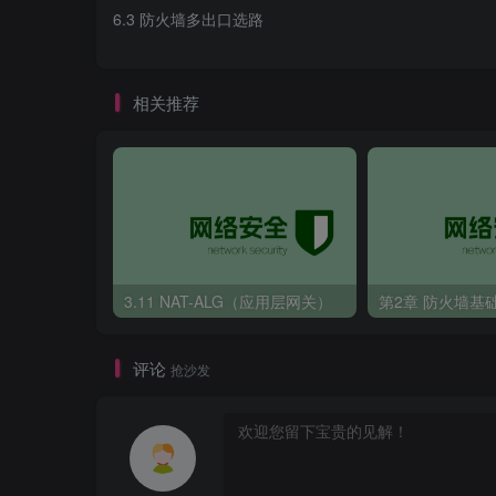
 rule 
10
 permit source 
192.168
.
1
.
0
0
.
0
.
6.3 防火墙多出口选路
 rule 
20
 permit source 
192.168
.
2
.
0
0
.
0
.
interface GigabitEthernet0/
0
/
2
interface GigabitEthernet0/
0
/
1
 port link-type access
 nat outbound 
2000
 port default vlan 
20
interface GigabitEthernet0/
0
/
2
相关推荐
 nat outbound 
2000
interface GigabitEthernet0/
0
/
24
 port link-type access
 port default vlan 
11
interface Vlanif10
 ip address 
192.168
.
1
.
254
255.255
.
255
.
0
interface Vlanif11
 ip address 
10.1
.
11
.
2
255.255
.
255
.
0
3.11 NAT-ALG（应用层网关）
第2章 防火墙基
interface Vlanif20
 ip address 
192.168
.
2
.
254
255.255
.
255
.
0
评论
抢沙发
#默认路由
5.网络质量健康检测（路由器），在主备
ip route-static 
0
.
0
.
0
.
0
0
.
0
.
0
.
0
 Vlanif1
以做主备切换。bfd 双向转发检测，双向