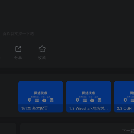
Ethernet 
0
/
0
/
2
23.1
.
1.2
 preference 
100
c
 
:
4
        Configured Routes 
:
4
喜欢就支持一下吧
 
:
3
    Flags NextHop         Interface
5
分享
收藏
      D   
13.1
.
1
.
1
        GigabitEthernet0/
0
/
1
      D   
10.1
.
11
.
2
       GigabitEthernet0/
0
/
0
      D   
10.1
.
11
.
2
       GigabitEthernet0/
0
/
0
>
 
:
1
    Flags NextHop         Interface
第1章 基本配置
1.3 Wireshark网络封包分析软件
3.3 OS
23.1
.
1.2
        GigabitEthernet0/
0
/
2
下一