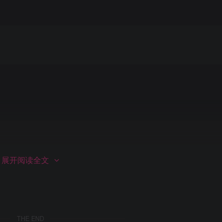
展开阅读全文
thernet 
0
/
0
/
0
10.1
.
11
.
2
thernet 
0
/
0
/
0
10.1
.
11
.
2
Ethernet 
0
/
0
/
1
13.1
.
1
.
1
 #preference默认60
THE END