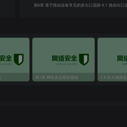
0.255
第6章 基于路由设备常见的多出口选路-6.1 路由出口
0.255
础
第1章 网络攻击模拟基础
3.8 防火墙静
路由切换时，增加条件， 网络健康检测-检测故障后，也
1 
10.1
.
11
.
1
检测/单向检测。