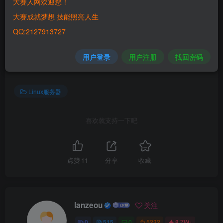
大赛人网欢迎您！
将数据库知识加入到了RHCE认证的考试内容中。
大赛成就梦想 技能照亮人生
QQ:2127913727
©
版权声明
文章版权归作者所有，未经允许请勿转载。
用户登录
用户注册
找回密码
THE END
Linux服务器
喜欢就支持一下吧
点赞
11
分享
收藏
lanzeou
关注
0
515
0
5232
8.7W+