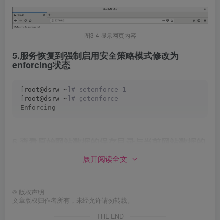
图3-4 显示网页内容
5.服务恢复到强制启用安全策略模式修改为
enforcing状态
[
root@dsrw ~
]# setenforce 1
[
root@dsrw ~
]# getenforce
Enforcing
6.查看原始网站数据的保存目录与当前网站数据的
保存目录是否拥有不同的SELinux安全上下文值
展开阅读全文
[
root@dsrw ~
]# ls -Zd /var/www/html
system_u:object_r:httpd_sys_content_t:s0 /var/www/
©
版权声明
[
root@dsrw ~
]# ls -Zd /home/www
文章版权归作者所有，未经允许请勿转载。
unconfined_u:object_r:user_home_dir_t:s0 /home/www
THE END