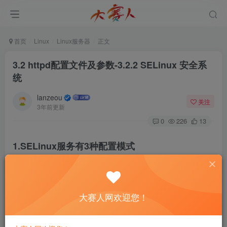
首页
Linux
Linux服务器
正文
3.2 httpd配置文件及参数-3.2.2 SELinux 安全系
统
lanzeou
关注
3年前更新
0
226
13
1.SELinux服务有3种配置模式
enforcing ：强制启用安全策略模式，将拦截服务的不合法请求。
permissive ：遇到服务越权访问时，只发出警告而不强制拦截。
disabled ：对于越权的行为不警告也不拦截。
大赛人网欢迎您！
2.修改SELinux服务主配置文件中定义的默认状