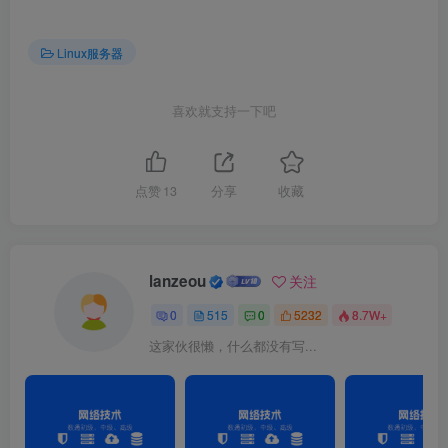
7.semanage命令管理SELinux的策略，语法格式
为“semanage [参数] [文件]”
Linux服务器
semanage 命令中的常用参数以及作用
喜欢就支持一下吧
-l：查询
-a：添加
-m：修改
-d：删除
点赞
13
分享
收藏
7.
向非默认网站数据目录中新添加SELinux安全上下文，并立即生效
[
root@dsrw ~
]# semanage fcontext -a -t httpd_sys_c
[
root@dsrw ~
]# semanage fcontext -a -t httpd_sys_c
[
root@dsrw ~
]# restorecon -Rv /home/www/
Relabeled /home/www from unconfined_u:object_r:use
lanzeou
关注
Relabeled /home/www/index.
html
 from unconfined_u:o
0
515
0
5232
8.7W+
这家伙很懒，什么都没有写...
图3-5 正常显示