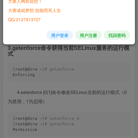
大赛人网欢迎您！
态，修改为enforcing
大赛成就梦想 技能照亮人生
QQ:2127913727
[
root@dsrw ~
]# vim /etc/selinux/config
SELINUX=enforcing
用户登录
用户注册
找回密码
3.getenforce命令获得当前SELinux服务的运行模
式
[
root@dsrw ~
]# getenforce
Enforcing
4.setenforce [0|1]命令修改SELinux当前的运行模式（0
为禁用，1为启用）
[
root@dsrw ~
]# setenforce 0
[
root@dsrw ~
]# getenforce
Permissive