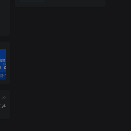
PF特性
3.4 OSPF配置详解
第1章 安装工具-1.1 VirtualBox虚拟机软件第1章 安装工具
2.
篇
接工具