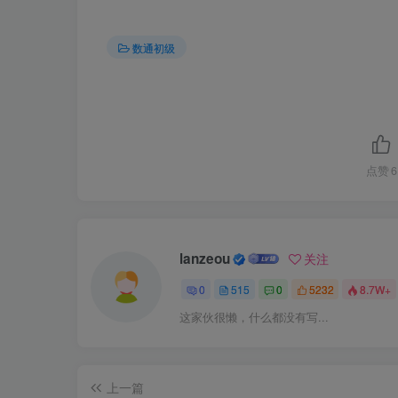
数通初级
点赞
6
lanzeou
关注
0
515
0
5232
8.7W+
这家伙很懒，什么都没有写...
上一篇