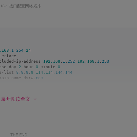
13-1 接口配置网络拓扑
.168
.
1
.
254
24
terface
cluded-ip-address 
192.168
.
1
.
252
192.168
.
1
.
253
ase day 
2
 hour 
0
 minute 
0
s-list 
8
.
8
.
8
.
8
114.114
.
144
.
144
main-name dsrw.
com
展开阅读全文
THE END