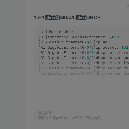
图
1.R1配置的G0/0/0配置DHCP
[
R1
]
dhcp enable 
[
R1
]
interface GigabitEthernet 
0
/
0
/
0
[
R1-GigabitEthernet0/
0
/
0
]
ip ad
[
R1-GigabitEthernet0/
0
/
0
]
ip address 
192
[
R1-GigabitEthernet0/
0
/
0
]
dhcp select in
[
R1-GigabitEthernet0/
0
/
0
]
dhcp server ex
[
R1-GigabitEthernet0/
0
/
0
]
dhcp server le
[
R1-GigabitEthernet0/
0
/
0
]
dhcp server dn
[
R1-GigabitEthernet0/
0
/
0
]
dhcp server do
2.PC配置DHCP，查看IP地址
©
版权声明
文章版权归作者所有，未经允许请勿转载。