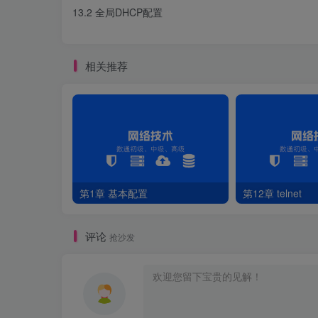
13.2 全局DHCP配置
PC
>
ipconfig 
Link local IPv6 address...........: fe8
IPv6 address......................: 
::
 
相关推荐
IPv6 gateway......................: 
::
IPv4 address......................: 
192
Subnet mask.......................: 
255
Gateway...........................: 
192
Physical address..................: 
54
-
DNS server........................: 
8
.
8
114
第1章 基本配置
第12章 telnet
评论
抢沙发