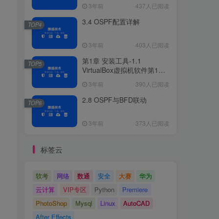
3年前
437人已阅读
3.4 OSPF配置详解
TOP4
3年前
403人已阅读
第1章 安装工具-1.1
TOP5
VirtualBox虚拟机软件第1章
安装工具
3年前
390人已阅读
2.8 OSPF与BFD联动
TOP6
3年前
373人已阅读
标签云
软考
网络
数通
安全
大赛
华为
云计算
VIP专区
Python
Premiere
PhotoShop
Mysql
Linux
AutoCAD
After Effects