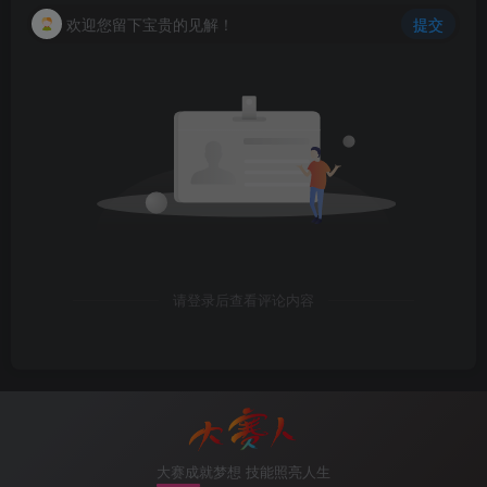
2
.
2
.
2
.
2
1
  Full/Backup      
00
:
00
:
33
  GE
欢迎您留下宝贵的见解！
提交
3
.
3
.
3
.
3
1
2
-Way/DROther    
00
:
00
:
35
  GE
10）分别修改接口的DR优先级，R4配置优先级
100，R3配置DR优先级50，R2配置DR优先级0不
参与选举
[
R4
]
interface GigabitEthernet 
0
/
0
/
0
[
R4-GigabitEthernet0/
0
/
0
]
ospfv3 dr-priority 
100
[
R3
]
interface GigabitEthernet 
0
/
0
/
0
[
R3-GigabitEthernet0/
0
/
0
]
ospfv3 dr-priority 
50
[
R2
]
interface GigabitEthernet 
0
/
0
/
0
请登录后查看评论内容
[
R2-GigabitEthernet0/
0
/
0
]
ospfv3 dr-priority 
0
11）在所有路由器上重启ospfv3重新选举
<
R1
>
reset ospfv3 
1
Warning: The OSPFv3 
process
(
es
)
 will be reset. Con
大赛成就梦想 技能照亮人生
<
R2
>
reset ospfv3 
1