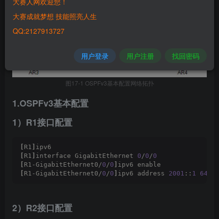
大赛人网欢迎您！
大赛成就梦想 技能照亮人生
QQ:2127913727
用户登录
用户注册
找回密码
图17-1 OSPFv3基本配置网络拓扑
1.OSPFv3基本配置
1）R1接口配置
[
R1
]
ipv6 
[
R1
]
interface GigabitEthernet 
0
/
0
/
0
[
R1-GigabitEthernet0/
0
/
0
]
ipv6 enable 
[
R1-GigabitEthernet0/
0
/
0
]
ipv6 address 
2001
::
1
64
2）R2接口配置