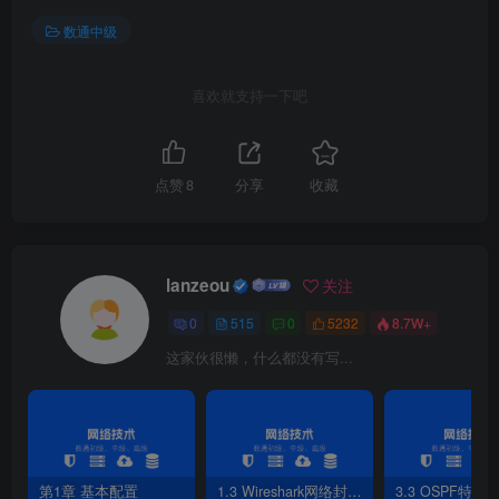
数通中级
5）R1配置OSPFv3路由协议
喜欢就支持一下吧
[
R1
]
ospfv3 
[
R1-ospfv3-
1
]
router-id 
1
.
1
.
1
.
1
[
R1
]
interface GigabitEthernet 
0
/
0
/
0
[
R1-GigabitEthernet0/
0
/
0
]
ospfv3 
1
 area 
0
点赞
8
分享
收藏
6）R2配置OSPFv3路由协议
lanzeou
关注
[
R2
]
ospfv3
0
515
0
5232
8.7W+
[
R2-ospfv3-
1
]
router-id 
2
.
2
.
2
.
2
[
R2-ospfv3-
1
]
interface GigabitEthernet 
0
/
0
/
0
这家伙很懒，什么都没有写...
[
R2-GigabitEthernet0/
0
/
0
]
ospfv3 
1
 area 
0
7）R3配置OSPFv3路由协议
第1章 基本配置
1.3 Wireshark网络封包分析软件
3.3 OSPF特性