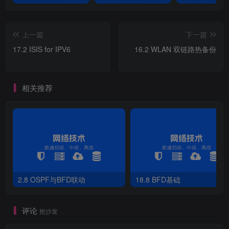
[
R3
]
ospfv3
[
R3-ospfv3-
1
]
router-id 
3
.
3
.
3
.
3
[
R3-ospfv3-
1
]
interface GigabitEthernet 
0
/
0
/
0
[
R3-GigabitEthernet0/
0
/
0
]
ospfv3 
1
 area 
0
上一篇
下一篇
17.2 ISIS for IPV6
16.2 WLAN 双链路热备份
8）R4配置OSPFv3路由协议
相关推荐
[
R4
]
ospfv3
[
R4-ospfv3-
1
]
router-id 
4
.
4
.
4
.
4
[
R4-ospfv3-
1
]
interface GigabitEthernet 
0
/
0
/
0
[
R4-GigabitEthernet0/
0
/
0
]
ospfv3 
1
 area 
0
9）R4查看邻居信息，可以看到DR优先级（缺省
为1）以及邻居状态，此时R1为DR，R2为BDR。
2.8 OSPF与BFD联动
18.8 BFD基础
[
R4
]
display ospfv3 peer
OSPFv3 
Process
(
1
)
评论
OSPFv3 
Area
(
0
.
0
.
0
.
0
)
抢沙发
Neighbor ID     Pri  State            Dead Time In
1
.
1
.
1
.
1
1
  Full/DR          
00
:
00
:
39
  GE