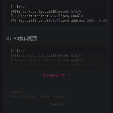
[
R2
]
ipv6
[
R2
]
interface GigabitEthernet 
0
/
0
/
0
[
R2-GigabitEthernet0/
0
/
0
]
ipv6 enable
[
R2-GigabitEthernet0/
0
/
0
]
ipv6 address 
2001
::
2
64
3）R3接口配置
[
R3
]
ipv6
[
R3
]
interface GigabitEthernet 
0
/
0
/
0
[
R3-GigabitEthernet0/
0
/
0
]
ipv6 enable
[
R3-GigabitEthernet0/
0
/
0
]
ipv6 address 
2001
::
3
64
展开阅读全文
4）R4接口配置
©
版权声明
[
R4
]
ipv6
文章版权归作者所有，未经允许请勿转载。
[
R4
]
interface GigabitEthernet 
0
/
0
/
0
[
R4-GigabitEthernet0/
THE END
0
/
0
]
ipv6 enable
[
R4-GigabitEthernet0/
0
/
0
]
ipv6 address 
2001
::
4
64