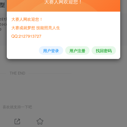
大赛人网欢迎您！
rface类型（静默接口），查看OSPF信息
大赛人网欢迎您！
tEthernet 
0
/
0
/
0
tocol ospf     
大赛成就梦想 技能照亮人生
D   
12.1
.
1.2
        GigabitEthernet0/
0
/
0
      D   
12.1
.
1.2
        GigabitEthernet0/
0
/
0
QQ:2127913727
      D   
12.1
.
1.2
        GigabitEthernet0/
0
/
0
用户登录
用户注册
找回密码
THE END
喜欢就支持一下吧