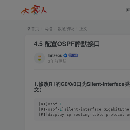
首页
网络
数通初级
正文
4.5 配置OSPF静默接口
lanzeou
3年前更新
1.修改R1的G0/0/0口为Silent-int
文）
[
R1
]
ospf 
1
[
R1-ospf-
1
]
silent-interface GigabitEthe
[
R1
]
display ip routing-table protocol o