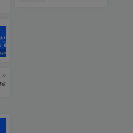
PF特性
3.4 OSPF配置详解
第1章 安装工具-1.1 VirtualBox虚拟机软件第1章 安装工具
2.
篇
T值