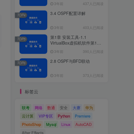
3年前
437人已阅读
3.4 OSPF配置详解
TOP4
3年前
403人已阅读
第1章 安装工具-1.1
TOP5
VirtualBox虚拟机软件第1章
安装工具
3年前
390人已阅读
2.8 OSPF与BFD联动
TOP6
3年前
373人已阅读
标签云
软考
网络
数通
安全
大赛
华为
云计算
VIP专区
Python
Premiere
PhotoShop
Mysql
Linux
AutoCAD
After Effects