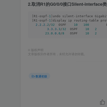
2.取消R1的G0/0/0接口Silent-inte
[
R1-ospf-
1
]
undo silent-interface Gigabi
[
R1-ospf-
1
]
display ip routing-table pro
2
.
2
.
2
.
2
/
32
  OSPF    
10
100
         
3
.
3
.
3
.
3
/
32
  OSPF    
10
2
     
23.0
.
0
.
0
/
8
   OSPF    
10
2
     
©
版权声明
文章版权归作者所有，未经允许请勿转载。
数通初级