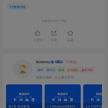
[
R4-bgp
]
network 
4
.
4.1
.
1
32
数通中级
[
R4-bgp
]
network 
4
.
4.2
.
1
32
喜欢就支持一下吧
5）R1查看BGP路由信息
[
R1
]
display bgp routing-table 
点赞
5
分享
收藏
 *
>
2
.
2.1
.
1
/
32
12.1
.
1.2
0
 *
>
2
.
2
.
2
.
2
/
32
12.1
.
1.2
0
 *
>
2
.
2.3
.
1
/
32
12.1
.
1.2
0
 *
>
3
.
3.1
.
1
/
32
13.1
.
1.3
0
 *
>
3
.
3.2
.
1
/
32
13.1
.
1.3
0
lanzeou
关注
 *
>
3
.
3
.
3
.
3
/
32
13.1
.
1.3
0
 *
>
4
.
4.1
.
1
/
32
14.1
.
1.4
0
0
515
0
5232
8.7W+
 *
>
4
.
4.2
.
1
/
32
14.1
.
1.4
0
 *
>
4
.
4
.
4
.
4
/
32
14.1
.
1.4
0
这家伙很懒，什么都没有写...
2.过滤2.2.2.2/32、2.2.1.1/32、2.2.3.1/32三条路
由
1）方法1：R1配置使用peer命令，查看BGP路由
第1章 基本配置
1.3 Wireshark网络封包分析软件
3.3 OSPF特性