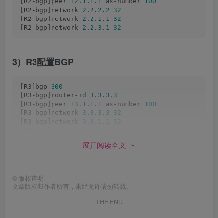
[
R2-bgp
]
peer 
12.1
.
1
.
1
 as-number 
100
[
R2-bgp
]
network 
2
.
2
.
2
.
2
32
[
R2-bgp
]
network 
2
.
2.1
.
1
32
[
R2-bgp
]
network 
2
.
2.3
.
1
32
3）R3配置BGP
[
R3
]
bgp 
300
[
R3-bgp
]
router-id 
3
.
3
.
3
.
3
[
R3-bgp
]
peer 
13.1
.
1
.
1
 as-number 
100
[
R3-bgp
]
network 
3
.
3
.
3
.
3
32
[
R3-bgp
]
network 
3
.
3.1
.
1
32
[
R3-bgp
]
network 
3
.
3.2
.
1
32
展开阅读全文
4）R4配置BGP
©
版权声明
文章版权归作者所有，未经允许请勿转载。
[
R4
]
bgp 
400
[
R4-bgp
]
router-id 
4
.
4
.
4
.
4
THE END
[
R4-bgp
]
peer 
14.1
.
1
.
1
 as-number 
100
[
R4-bgp
]
network 
4
.
4
.
4
.
4
32