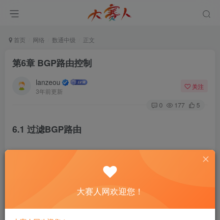
首页
网络
数通中级
正文
第6章 BGP路由控制
lanzeou
关注
3年前更新
0
177
5
6.1 过滤BGP路由
大赛人网欢迎您！