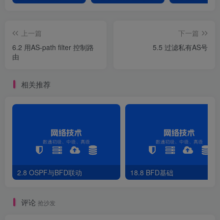
[
R1
]
ip ip-prefix dsrw.
com
 deny 
2
.
2.0
.
0
22
 greater-
[
R1
]
ip ip-prefix dsrw.
com
 permit 
0
.
0
.
0
.
0
0
 less-eq
上一篇
下一篇
[
R1
]
bgp 
100
6.2 用AS-path filter 控制路
5.5 过滤私有AS号
[
R1-bgp
]
peer 
12.1
.
1.2
 ip-prefix dsrw.
com
 import 
由
[
R1-bgp
]
quit
[
R1
]
quit
<
R1
>
refresh bgp all import
相关推荐
<
R1
>
display bgp routing-table 
 *
>
3
.
3.1
.
1
/
32
13.1
.
1.3
0
 *
>
3
.
3.2
.
1
/
32
13.1
.
1.3
0
 *
>
3
.
3
.
3
.
3
/
32
13.1
.
1.3
0
 *
>
4
.
4.1
.
1
/
32
14.1
.
1.4
0
 *
>
4
.
4.2
.
1
/
32
14.1
.
1.4
0
 *
>
4
.
4
.
4
.
4
/
32
14.1
.
1.4
0
2）方法2：filter-policy，针对所有邻居有效
2.8 OSPF与BFD联动
18.8 BFD基础
[
R1
]
bgp 
100
评论
抢沙发
[
R1-bgp
]
undo peer 
12.1
.
1.2
 ip-prefix dsrw.
com
 impo
[
R1-bgp
]
filter-policy ip-prefix dsrw.
com
 import 