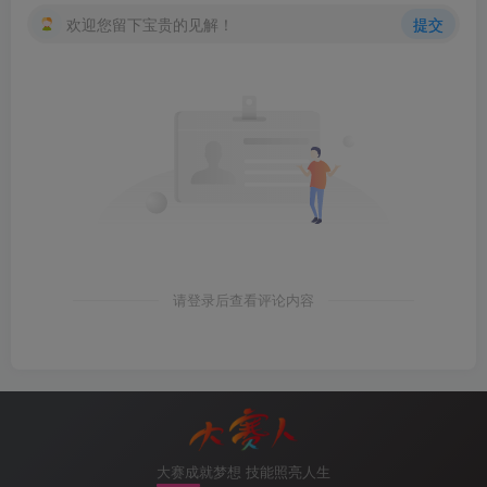
[
R1-bgp
]
quit 
欢迎您留下宝贵的见解！
提交
[
R1
]
quit
<
R1
>
refresh bgp all import 
<
R1
>
display bgp routing-table 
 *
>
3
.
3.1
.
1
/
32
13.1
.
1.3
0
 *
>
3
.
3.2
.
1
/
32
13.1
.
1.3
0
 *
>
3
.
3
.
3
.
3
/
32
13.1
.
1.3
0
 *
>
4
.
4.1
.
1
/
32
14.1
.
1.4
0
 *
>
4
.
4.2
.
1
/
32
14.1
.
1.4
0
 *
>
4
.
4
.
4
.
4
/
32
14.1
.
1.4
0
3）方法3：peer命令+filter-policy，针对一个邻
居有效，只能跟访问控制列表
请登录后查看评论内容
[
R1
]
bgp 
100
[
R1-bgp
]
undo filter-policy ip-prefix dsrw.
com
 impo
[
R1
]
acl 
2000
[
R1-acl-basic-
2000
]
rule deny source 
2
.
2.0
.
0
0
.
0
.
0
.
[
R1-acl-basic-
2000
]
rule 
10
 permit source any 
[
R1-acl-basic-
2000
]
quit
[
R1
]
bgp 
100
大赛成就梦想 技能照亮人生
[
R1-bgp
]
peer 
12.1
.
1.2
 filter-policy 
2000
 import 