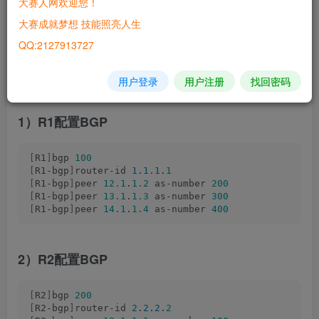
大赛人网欢迎您！
大赛成就梦想 技能照亮人生
QQ:2127913727
图6-1 过滤BGP路由网络拓扑
用户登录
用户注册
找回密码
1.BGP基本配置
1）R1配置BGP
[
R1
]
bgp 
100
[
R1-bgp
]
router-id 
1
.
1
.
1
.
1
[
R1-bgp
]
peer 
12.1
.
1.2
 as-number 
200
[
R1-bgp
]
peer 
13.1
.
1.3
 as-number 
300
[
R1-bgp
]
peer 
14.1
.
1.4
 as-number 
400
2）R2配置BGP
[
R2
]
bgp 
200
[
R2-bgp
]
router-id 
2
.
2
.
2
.
2