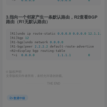
 *
>
0
.
0
.
0
.
0
0
.
0
.
0
.
0
0
3.指向一个邻家产生一条默认路由，R2查看BGP
路由（R1无默认路由）
[
R1
]
undo ip route-static 
0
.
0
.
0
.
0
0
.
0
.
0
.
0
12.1
.
1.2
[
R1
]
bgp 
12
[
R1-bgp
]
undo network 
0
.
0
.
0
.
0
[
R1-bgp
]
peer 
2
.
2
.
2
.
2
 default-route-advertise
<
R2
>
display bgp routing-table 
 *
>
i  
0
.
0
.
0
.
0
1
.
1
.
1
.
1
0
©
版权声明
文章版权归作者所有，未经允许请勿转载。
THE END
数通中级