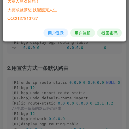
大赛人网欢迎您！
[
R1
]
ip route-static 
0
.
0
.
0
.
0
0
.
0
.
0
.
0
NULL
0
大赛成就梦想 技能照亮人生
//R1生成一条默认路由
[
R1
]
bgp 
12
QQ:2127913727
[
R1-bgp
]
import-route static
//引入默认路由
用户登录
用户注册
找回密码
[
R1-bgp
]
default-route imported 
//下发默认路由
[
R1-bgp
]
display bgp routing-table
*
>
0
.
0
.
0
.
0
0
.
0
.
0
.
0
0
2.用宣告方式一条默认路由
[
R1
]
undo ip route-static 
0
.
0
.
0
.
0
0
.
0
.
0
.
0
NULL
0
[
R1
]
bgp 
12
[
R1-bgp
]
undo import-route static 
[
R1-bgp
]
undo default-route import
[
R1
]
ip route-static 
0
.
0
.
0
.
0
0
.
0
.
0
.
0
12.1
.
1.2
//生成一条新的默认静态路由
[
R1
]
bgp 
12
[
R1-bgp
]
network 
0
.
0
.
0
.
0
[
R1
]
display bgp routing-table 