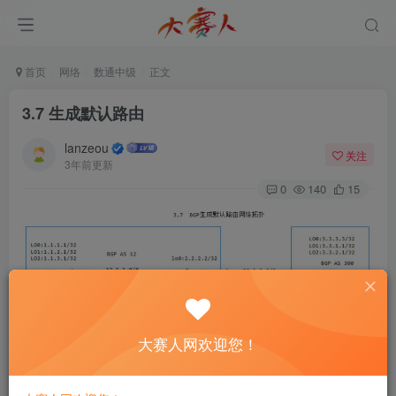
首页
网络
数通中级
正文
3.7 生成默认路由
lanzeou
关注
3年前更新
0
140
15
图3-7 BGP生成默认路由网络拓扑
大赛人网欢迎您！
1.用引入方式产生一条默认路由