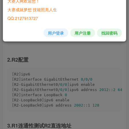
大赛人网欢迎您！
[
R1
]
ipv6 
大赛成就梦想 技能照亮人生
[
R1
]
interface GigabitEthernet 
0
/
0
/
0
QQ:2127913727
[
R1-GigabitEthernet0/
0
/
0
]
ipv6 enable
[
R1-GigabitEthernet0/
0
/
0
]
ipv6 address 
2012
::
1
64
[
R1
]
interface LoopBack 
0
用户登录
用户注册
找回密码
[
R1-LoopBack0
]
ipv6 enable 
[
R1-LoopBack0
]
ipv6 address 
2001
::
1
128
2.R2配置
[
R2
]
ipv6 
[
R2
]
interface GigabitEthernet 
0
/
0
/
0
[
R2-GigabitEthernet0/
0
/
0
]
ipv6 enable 
[
R2-GigabitEthernet0/
0
/
0
]
ipv6 address 
2012
::
2
64
[
R2
]
interface LoopBack 
0
[
R2-LoopBack0
]
ipv6 enable
[
R2-LoopBack0
]
ipv6 address 
2002
::
1
128
3.R1连通性测试R2直连地址