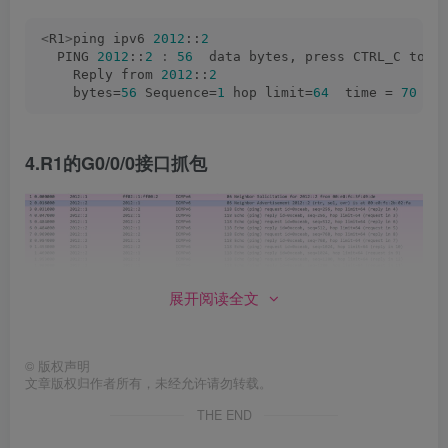
<
R1
>
ping ipv6 
2012
::
2
  PING 
2012
::
2
:
56
  data bytes, press CTRL_C to b
    Reply from 
2012
::
2
    bytes=
56
 Sequence=
1
 hop limit=
64
  time = 
70
 ms
4.R1的G0/0/0接口抓包
展开阅读全文
图2-2 抓包
©
版权声明
文章版权归作者所有，未经允许请勿转载。
THE END