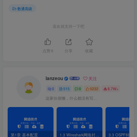
数通高级
图2-3 IPV6地址格式
喜欢就支持一下吧
点赞
6
分享
收藏
lanzeou
关注
0
515
0
5232
8.7W+
这家伙很懒，什么都没有写...
第1章 基本配置
1.3 Wireshark网络封包分析软件
3.3 OSPF特性