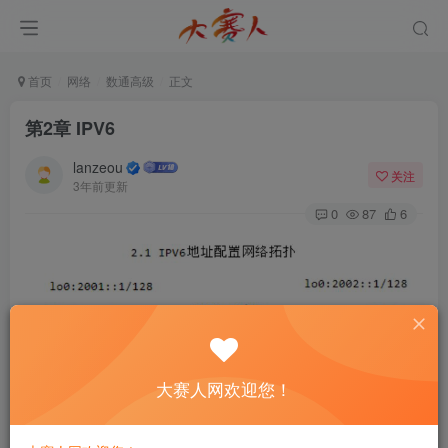
首页
网络
数通高级
正文
第2章 IPV6
lanzeou
关注
3年前更新
0
87
6
图2-1 IPV6配置网络拓扑
大赛人网欢迎您！
1.R1配置