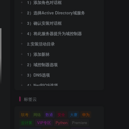
1）添加角色对话框
2）选择Active Directory域服务
3）确认安装对话框
4）将此服务器提升为域控制器
2.安装活动目录
1）添加新林
2）域控制器选项
3）DNS选项
4）NetBIOS选项
5）数据库文件、日志、SYSVOL选项
标签云
6）先决条件对话框
软考
网络
数通
安全
大赛
华为
7）用户SamAccountName登录
云计算
VIP专区
Python
Premiere
3.验证Active Diretory域服务