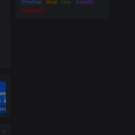
PhotoShop
Mysql
Linux
AutoCAD
1）查看计算机全名
After Effects
2）查看管理工具
3）服务器管理器的工具菜单
4）Active Diretory用户和计算机
5）Active Diretory数据库
6）DNS记录
7）Netlogon服务
3.将winserver20161加入dsrw.com
3.加入dsrw.com后的系统属性
PF特性
3.4 OSPF配置详解
第1章 安装工具-1.1 VirtualBox虚拟机软件第1章 安装工具
2.
篇