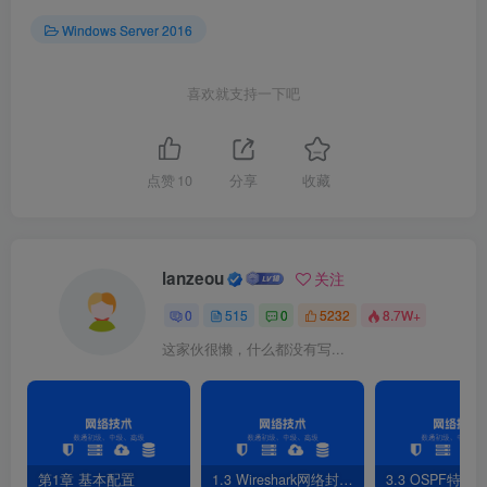
Windows Server 2016
喜欢就支持一下吧
点赞
10
分享
收藏
lanzeou
关注
图1-75 选择安装类型
0
515
0
5232
8.7W+
这家伙很懒，什么都没有写...
5.选择服务器
第1章 基本配置
1.3 Wireshark网络封包分析软件
3.3 OSPF特性