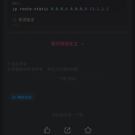
#R3
ip route-static 
0
.
0
.
0
.
0
0
.
0
.
0
.
0
23.1
.
1.2
3
）配置隧道
#R1
interface Tunnel0/
0
/
13
 ip address 
172.16
.
13
.
1
255.255
.
255
.
0
 tunnel-protocol gre
展开阅读全文
 source 
12.1
.
1
.
1
 destination 
23.1
.
1.3
#R3
©
版权声明
interface Tunnel0/
0
/
13
文章版权归作者所有，未经允许请勿转载。
 ip address 
172.16
.
13
.
3
255.255
.
255
.
0
THE END
 tunnel-protocol gre
 source 
23.1
.
1.3
 destination 
12.1
.
1
.
1
网络安全
4
）配置隧道路由
#R1
ip route-static 
172.17
.
1
.
0
24
 Tunnel 
0
/
0
/
13
172.16
喜欢就支持一下吧
#R3
ip route-static 
172.16
.
1
.
0
24
 Tunnel 
0
/
0
/
13
172.16