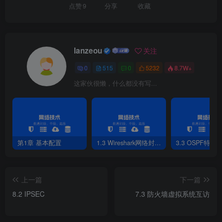
点赞
9
分享
收藏
lanzeou
关注
0
515
0
5232
8.7W+
这家伙很懒，什么都没有写...
第1章 基本配置
1.3 Wireshark网络封包分析软件
3.3 OSPF特性
上一篇
下一篇
8.2 IPSEC
7.3 防火墙虚拟系统互访