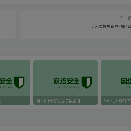
下一
5.5 双机热备联动IP-L
础
第1章 网络攻击模拟基础
3.8 防火墙静