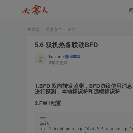
首页
网络安全
正文
5.6 双机热备联动BFD
lanzeou
3年前更新
1.BFD 双向转发监测，BFD协议使用
进行探测，本地标识符和远端标识符。
2.FW1配置
bfd
quit
bfd 
1
 bind peer-ip 
10.4
.
0
.
5
 source-ip 
1