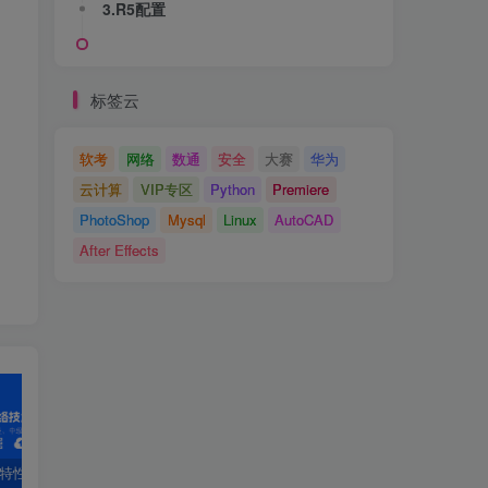
3.R5配置
标签云
软考
网络
数通
安全
大赛
华为
云计算
VIP专区
Python
Premiere
PhotoShop
Mysql
Linux
AutoCAD
After Effects
PF特性
3.4 OSPF配置详解
第1章 安装工具-1.1 VirtualBox虚拟机软件第1章 安装工具
2.