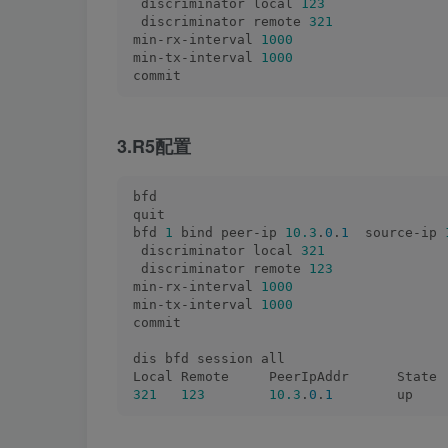
 discriminator local 
123
 discriminator remote 
321
min-rx-interval 
1000
min-tx-interval 
1000
commit
3.R5配置
bfd
quit
bfd 
1
 bind peer-ip 
10.3
.
0
.
1
  source-ip 
 discriminator local 
321
 discriminator remote 
123
min-rx-interval 
1000
min-tx-interval 
1000
commit
dis bfd session all
Local Remote     PeerIpAddr      State 
321
123
10.3
.
0
.
1
        up    