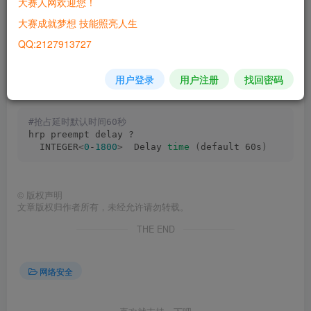
大赛人网欢迎您！
大赛成就梦想 技能照亮人生
2.hrp绑定ip-link
QQ:2127913727
用户登录
用户注册
找回密码
hrp track ip-link link1
#抢占延时默认时间60秒
hrp preempt delay ?
  INTEGER
<
0
-
1800
>
  Delay 
time
(
default 60s
)
©
版权声明
文章版权归作者所有，未经允许请勿转载。
THE END
网络安全