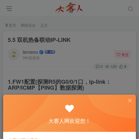
首页
网络安全
正文
5.5 双机热备联动IP-LINK
lanzeou
关注
3年前发布
0
120
8
1.FW1配置(探测R5的G0/0/1口，ip-link：
ARP/ICMP【PING】数据探测)
ip-link check enable
ip-link name link1
destination 
10.4
.
0
.
5
 interface GigabitEthernet 
1
/
0
大赛人网欢迎您！
display ip-link 
Name                              Member   State  
link1                             
2
        up     