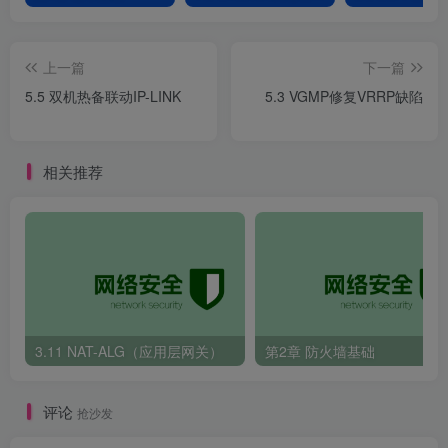
3.R3配置
上一篇
下一篇
ospf 
1
 router-id 
3
.
3
.
3
.
3
5.5 双机热备联动IP-LINK
5.3 VGMP修复VRRP缺陷
 area 
0
interface GigabitEthernet0/
0
/
0
 ip address 
10.3
.
0
.
2
255.255
.
255
.
0
 ospf enable 
1
 area 
0
相关推荐
interface GigabitEthernet0/
0
/
1
 ip address 
10.4
.
0
.
3
255.255
.
255
.
0
 ospf enable 
1
 area 
0
4.R4配置
3.11 NAT-ALG（应用层网关）
第2章 防火墙基础
ospf 
1
 router-id 
4
.
4
.
4
.
4
 area 
0
interface GigabitEthernet0/
0
/
0
评论
抢沙发
 ip address 
10.3
.
1
.
2
255.255
.
255
.
0
 ospf enable 
1
 area 
0