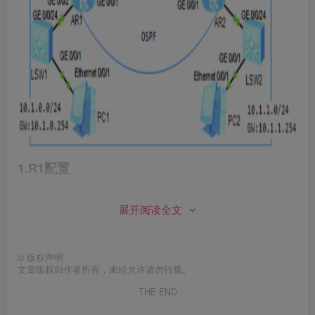
1.R1配置
ospf 
1
 router-id 
1
.
1
.
1
.
1
展开阅读全文
 area 
0
interface GigabitEthernet0/
0
/
0
 ip address 
10.2
.
0
.
2
255.255
.
255
.
0
 ospf enable 
1
 area 
0
©
版权声明
文章版权归作者所有，未经允许请勿转载。
interface GigabitEthernet0/
0
/
1
THE END
 ip address 
10.20
.
0.1
255.255
.
255
.
0
 ospf enable 
1
 area 
0