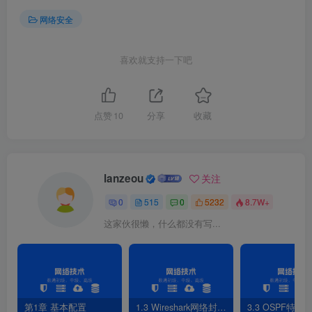
interface GigabitEthernet0/
0
/
2
网络安全
 ip address 
10.1
.
0
.
254
255.255
.
255
.
0
 ospf enable 
1
 area 
0
喜欢就支持一下吧
2.R2配置
点赞
10
分享
收藏
ospf 
1
 router-id 
2
.
2
.
2
.
2
 area 
0
interface GigabitEthernet0/
0
/
0
 ip address 
10.2
.
1
.
2
255.255
.
255
.
0
lanzeou
关注
 ospf enable 
1
 area 
0
0
515
0
5232
8.7W+
interface GigabitEthernet0/
0
/
1
这家伙很懒，什么都没有写...
 ip address 
10.20
.
0.2
255.255
.
255
.
0
 ospf enable 
1
 area 
0
interface GigabitEthernet0/
0
/
2
 ip address 
10.1
.
1.254
255.255
.
255
.
0
 ospf enable 
1
 area 
0
第1章 基本配置
1.3 Wireshark网络封包分析软件
3.3 OSPF特性