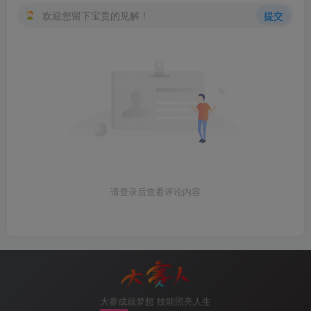
欢迎您留下宝贵的见解！
提交
interface GigabitEthernet0/
0
/
1
 ip address 
10.4
.
1
.
4
255.255
.
255
.
0
 ospf enable 
1
 area 
0
5.R5配置
ospf 
1
 router-id 
5
.
5
.
5
.
5
 area 
0
interface GigabitEthernet0/
0
/
1
 ip address 
10.4
.
0
.
5
255.255
.
255
.
0
请登录后查看评论内容
 ospf enable 
1
 area 
0
interface GigabitEthernet0/
0
/
2
 ip address 
10.4
.
1
.
5
255.255
.
255
.
0
 ospf enable 
1
 area 
0
interface LoopBack0
 ip address 
5
.
5
.
5
.
5
255.255
.
255
.
255
 ospf enable 
1
 area 
0
.
0
.
0
.
0
大赛成就梦想 技能照亮人生