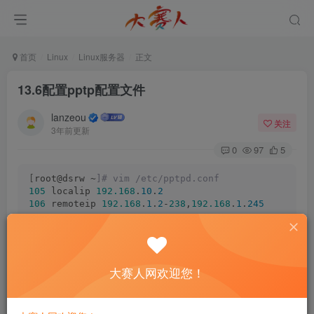
首页
Linux
Linux服务器
正文
13.6配置pptp配置文件
lanzeou
关注
3年前更新
0
97
5
[
root@dsrw ~
]# vim /etc/pptpd.conf
105
 localip 
192.168
.
10
.
2
106
 remoteip 
192.168
.
1
.
2
-
238
,
192.168
.
1
.
245
©
版权声明
文章版权归作者所有，未经允许请勿转载。
大赛人网欢迎您！
THE END