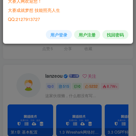
大赛人网欢迎您！
Linux服务器
大赛成就梦想 技能照亮人生
QQ:2127913727
喜欢就支持一下吧
用户登录
用户注册
找回密码
点赞
5
分享
收藏
lanzeou
关注
0
515
0
5232
8.7W+
这家伙很懒，什么都没有写...
第1章 基本配置
1.3 Wireshark网络封包分析软件
3.3 OSPF特性