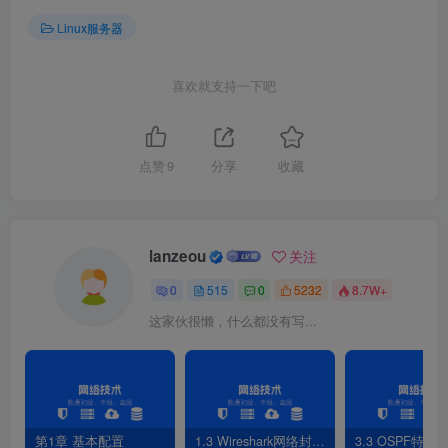
Linux服务器
[
root@dsrw ~
]# tmux ls
1
: 
1
windows
(
created Sun Dec 
18
22
:
41
:
40
2022
)
[
8
backup: 
1
windows
(
created Sun Dec 
18
22
:
38
:
42
202
喜欢就支持一下吧
6.返回到backup会话
点赞
9
分享
收藏
[
root@dsrw ~
]# tmux attach -t backup
lanzeou
关注
7.使用kill命令关闭会话
0
515
0
5232
8.7W+
这家伙很懒，什么都没有写...
[
root@dsrw ~
]# tmux ls
1
: 
1
windows
(
created Sun Dec 
18
22
:
41
:
40
2022
)
[
8
backup: 
1
windows
(
created Sun Dec 
18
22
:
47
:
07
202
[
root@dsrw ~
]# tmux kill-session -t backup
第1章 基本配置
1.3 Wireshark网络封包分析软件
3.3 OSPF特性