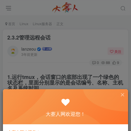
首页
Linux
Linux服务器
正文
2.3.2管理远程会话
lanzeou
关注
3年前更新
0
88
9
1.运行tmux，会话窗口的底部出现了一个绿色的
状态栏，里面分别显示的是会话编号、名称、主机
名及系统时间。
[
root@dsrw ~
]# tmux
大赛人网欢迎您！