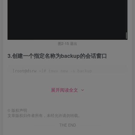
图2-15 退出
3.创建一个指定名称为backup的会话窗口
[
root@dsrw ~
]# tmux new -s backup
展开阅读全文
4.用detach参数将会话隐藏到后台
[
root@dsrw ~
]# tmux new -s backup
©
版权声明
[
detached
(
from session backup
)]
文章版权归作者所有，未经允许请勿转载。
THE END
5.查看会话窗口