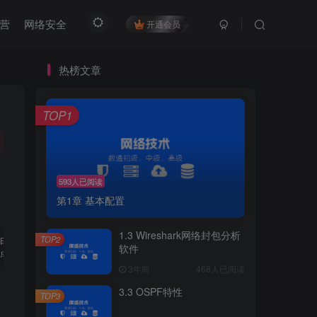
营
网络安全
开通会员
热榜文章
TOP1
593人已阅读
第1章 基本配置
1.3 Wireshark网络封包分析
TOP2
路由汇总等功能。LSP分两种：Level-
1
 LSP和Level-
2
 LSP。IS-IS被
软件
点该设备所属的区域，设备的接口都属于该区域。对于OSPF，两个区域的交界处出现
3年前
468人已阅读
3.3 OSPF特性
TOP3