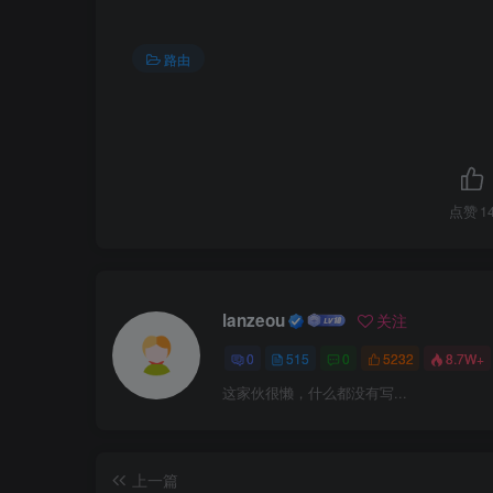
只包含LSP摘要信息，主要用于请求LSP更新、LSP确认
IS-IS的PDU包含：通用头部、特有头部、可变长部分
TLV：类型
(
Type
)
、长度
(
Length
)
、值
(
Value
)
 
路由
6.LSP
包含特有头部和TLV。
点赞
1
7.网络类型
lanzeou
关注
1）Broadcast网络类型
IS-IS会进行DIS选举（类似OSPF的DR），包含Leve
0
515
0
5232
8.7W+
2
）P2P网络类型
IS-IS在P2P网络类型无需选举DIS，Hello报文时间
这家伙很懒，什么都没有写...
8.DIS为伪节点
上一篇