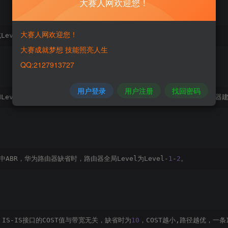
大赛人网欢迎您！
大赛人网欢迎您！
evel-
1
-
2
路由器建立邻居关系，无法与Level-
2
路由器建立邻居关系。
大赛成就梦想 技能照亮人生
QQ:2127913727
用户登录
用户注册
找回密码
evel-
1
-
2
路由器组成，与区域内的Level-
2
路由器或Level-
1
-
2
路由器建
中ABR，华为路由器缺省时，路由器全局Level为Level-
1
-
2
。
IS-IS接口的COST值与带宽无关，缺省时为
10
，COST越小,路径越优，一条