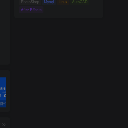
PhotoShop
Mysql
Linux
AutoCAD
After Effects
（组播地址
0180
-c2000-
-0015
），Level-
1
-
2
发送和接受以上两种IIH PDU
PF特性
3.4 OSPF配置详解
第1章 安装工具-1.1 VirtualBox虚拟机软件第1章 安装工具
2.
篇