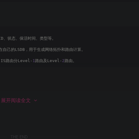
ID、状态、保活时间、类型等。
储在自己的LSDB，用于生成网络拓扑和路由计算。
S路由分Level-
1
路由及Level-
2
路由。
展开阅读全文
来承载）。
PF的DBD报文功能类似），包含LSP ID、序列号、剩余生存时间、校验和。
THE END