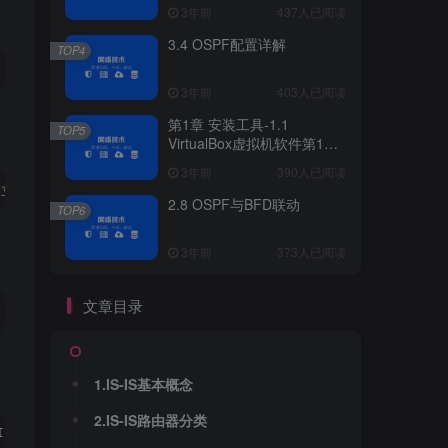
3年前
437人已阅读
3.4 OSPF配置详解
TOP4
3年前
403人已阅读
第1章 安装工具-1.1
TOP5
VirtualBox虚拟机软件第1章
安装工具
3年前
390人已阅读
立邻居关系，Level-
2
路由器拥有整个IS-IS区域的所有路由信息。
2.8 OSPF与BFD联动
TOP6
3年前
373人已阅读
文章目录
1.IS-IS基本概念
2.IS-IS路由器分类
IS-IS路由的COST等于路由器到目标网络所有路由器出接口COST总和，缺省时