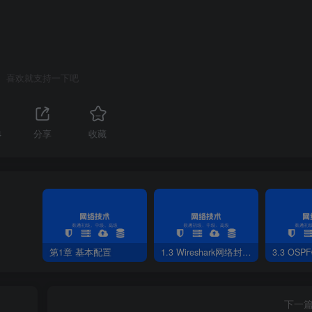
（类似OSPF中LSR及LSAck报文功能）。
（TLV）。
。
喜欢就支持一下吧
4
分享
收藏
l-
1
 LAN IIH（组播地址
0180
-c2000-
-0014
）和Level-
2
 LAN IIH
间隔10ms。
第1章 基本配置
1.3 Wireshark网络封包分析软件
3.3 OS
下一