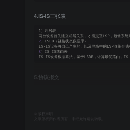
4.IS-IS三张表
1）邻居表
两台设备首先建立邻居关系，才能交互LSP，包含系统
2
）LSDB（链路状态数据库）
IS-IS设备将自己产生的、以及网络中的LSP收集存
3
）IS-IS路由表
IS-IS设备根据算法，基于LSDB，计算最优路由，IS-I
5.协议报文
OSPF采用IP封装，IS-IS采用数据链路层封装。
1
）IIH（IS-IS hello）
用于建立及维护IS-IS的邻接关系。
2
）
LSP
(
链路状态信息
)
LSP是一种独立PDU（OSPF的LAS必须使用LSU报文
©
版权声明
3
）CSNP（完全序列号报文）
文章版权归作者所有，未经允许请勿转载。
包含该设备LSDB中LSP摘要，确保LSDB同步（与OS
4
）PSNP（部分序列号报文）