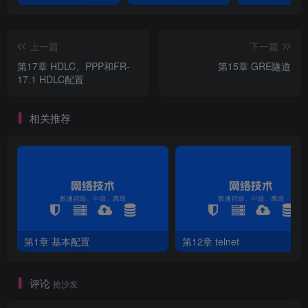
5.创建ap模板
上一篇
下一篇
[
AC1
]
wlan
第17章 HDLC、PPP和FR-
第15章 GRE隧道
[
AC1-wlan-view
]
ap auth-mode mac-auth 
17.1 HDLC配置
//创建ap模板
[
AC1-wlan-view
]
ap-id 
0
 ap-mac 
00e0
-fc17-7c90
//绑定ap1的id和MAC地址，通过display arp 查询AP的MAC地址
相关推荐
[
AC1-wlan-ap-
0
]
ap-name area_1
//对ap-0 命名
[
AC1-wlan-ap-
0
]
ap-group ap-group1
//ap-0 绑入ap-group1中
[
AC1-wlan-ap-
0
]
quit
[
AC1-wlan-view
]
ap-id 
1
 ap-mac 
00e0
-fcc5-59f0
//绑定ap2的id和MAC地址，通过display arp 查询AP的MAC地址
[
AC1-wlan-ap-
1
]
ap-name area_2
//对ap-1 命名
[
AC1-wlan-ap-
1
]
ap-group ap-group1
第1章 基本配置
第12章 telnet
//ap-1 绑入ap-group1中
[
AC1-wlan-ap-
1
]
quit
评论
抢沙发
6.显示ap信息