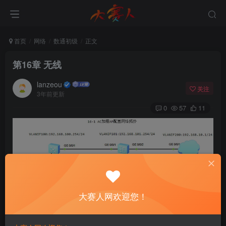
首页
网络
数通初级
正文
第16章 无线
lanzeou
关注
3年前更新
0
57
11
大赛人网欢迎您！