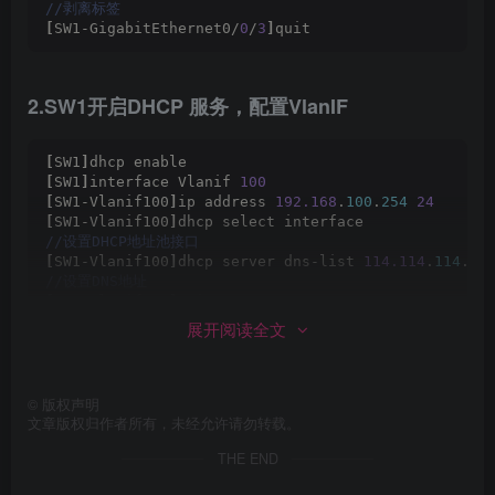
//剥离标签
[
SW1-GigabitEthernet0/
0
/
3
]
quit
2.SW1开启DHCP 服务，配置VlanIF
[
SW1
]
dhcp enable 
[
SW1
]
interface Vlanif 
100
[
SW1-Vlanif100
]
ip address 
192.168
.
100
.
254
24
[
SW1-Vlanif100
]
dhcp select interface
//设置DHCP地址池接口
[
SW1-Vlanif100
]
dhcp server dns-list 
114.114
.
114
.
11
//设置DNS地址
[
SW1-Vlanif100
]
quit
展开阅读全文
3.配置AC1VlanIF
©
版权声明
文章版权归作者所有，未经允许请勿转载。
[
AC1
]
vlan  batch  
100
101
[
AC1
]
dhcp enable
THE END
[
AC1
]
interface GigabitEthernet 
0
/
0
/
1
[
AC1-GigabitEthernet0/
0
/
1
]
port link-type trunk