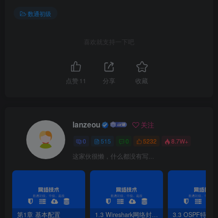
[
AC1-GigabitEthernet0/
0
/
1
]
port trunk allow-pass vl
数通初级
[
AC1-GigabitEthernet0/
0
/
1
]
quit
[
AC1
]
interface Vlanif 
101
喜欢就支持一下吧
[
AC1-Vlanif101
]
ip address 
192.168
.
101
.
254
24
[
AC1-Vlanif101
]
dhcp select interface
[
AC1-Vlanif101
]
quit 
点赞
11
分享
收藏
4.配置wlan，创建域管理模板并绑定到ap-group1
组，通过capwap协议是AC和AP通信
lanzeou
关注
[
AC1
]
wlan
[
AC1-wlan-view
]
ap-group name ap-group1
0
515
0
5232
8.7W+
//创建ap-group1组
[
AC1-wlan-ap-group-ap-group1
]
regulatory-domain-pro
这家伙很懒，什么都没有写...
//创建域管理模板并绑定到ap-group1中
[
AC1-wlan-ap-group-ap-group1
]
quit
[
AC1-wlan-view
]
quit
[
AC1
]
capwap source interface Vlanif 
101
//通过capwap协议使AP与AC通信
第1章 基本配置
1.3 Wireshark网络封包分析软件
3.3 OSPF特性