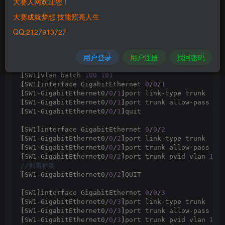
大赛人网欢迎您！
图16-1 AC加瘦AP网络配置网络拓扑
大赛成就梦想 技能照亮人生
16.1 AC加瘦AP网络配置
QQ:2127913727
1.SW1配置
用户登录
用户注册
找回密码
[
SW1
]
vlan batch 
100
101
[
SW1
]
interface GigabitEthernet 
0
/
0
/
1
[
SW1-GigabitEthernet0/
0
/
1
]
port link-type trunk
[
SW1-GigabitEthernet0/
0
/
1
]
port trunk allow-pass vl
[
SW1-GigabitEthernet0/
0
/
1
]
quit
[
SW1
]
interface GigabitEthernet 
0
/
0
/
2
[
SW1-GigabitEthernet0/
0
/
2
]
port link-type trunk
[
SW1-GigabitEthernet0/
0
/
2
]
port trunk allow-pass vl
[
SW1-GigabitEthernet0/
0
/
2
]
port trunk pvid vlan 
101
//剥离标签
[
SW1-GigabitEthernet0/
0
/
2
]
QUIT
[
SW1
]
interface GigabitEthernet 
0
/
0
/
3
[
SW1-GigabitEthernet0/
0
/
3
]
port link-type trunk
[
SW1-GigabitEthernet0/
0
/
3
]
port trunk allow-pass vl
[
SW1-GigabitEthernet0/
0
/
3
]
port trunk pvid vlan 
101