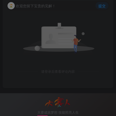
欢迎您留下宝贵的见解！
提交
[
AC1-wlan-view
]
display ap all
Total AP information:
fault: fault           
[
1
]
nor  
:
 normal          
[
1
]
0
00e0
-fc17-7c90 area_1 ap-group1 
192.168
.
101
.
1
1
00e0
-fcc5-59f0 area_2 ap-group1 
192.168
.
101
.
1
7.配置wlan业务安全模板
[
AC1-wlan-view
]
security-profile name Internet
//创建安全模板
请登录后查看评论内容
[
AC1-wlan-sec-prof-Internet
]
security wpa-wpa2 psk 
[
AC1-wlan-sec-prof-Internet
]
quit
8.配置wlan业务SSID模板
[
AC1-wlan-view
]
ssid-profile name Internet
大赛成就梦想 技能照亮人生
//创建ssid模板