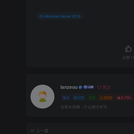
图11-1
Windows Server 2016
3.外网WIN7连通性测试NAT服务器win2016
点赞
1
lanzeou
关注
0
515
0
5232
8.7W+
这家伙很懒，什么都没有写...
上一篇