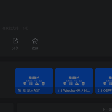
1 win20162连通性测试外网WIN7
-1和win20162
喜欢就支持一下吧
1
分享
收藏
第1章 基本配置
1.3 Wireshark网络封包分析软件
3.3 OS
下一