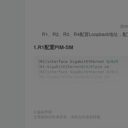
图2
R1、R2、R3、R4配置Loopback地址，
1.R1配置PIM-SM
[
R1
]
interface GigabitEthernet 
0
/
0
/
0
[
R1-GigabitEthernet0/
0
/
0
]
pim sm
[
R1
]
interface GigabitEthernet 
0
/
0
/
1
[
R1-GigabitEthernet0/
0
/
1
]
pim sm        
[
R1
]
interface GigabitEthernet 
0
/
0
/
2
[
R1-GigabitEthernet0/
0
/
2
]
pim sm
2.R2配置PIM-SM
©
版权声明
文章版权归作者所有，未经允许请勿转载。
[
R2
]
interface GigabitEthernet 
0
/
0
/
0
[
R2-GigabitEthernet0/
0
/
0
]
pim sm