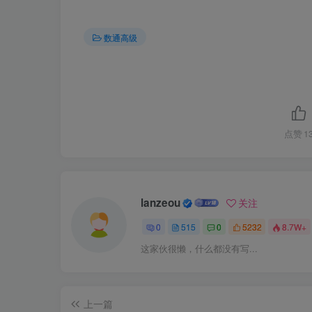
[
R2
]
interface GigabitEthernet 
0
/
0
/
1
[
R2-GigabitEthernet0/
0
/
1
]
pim sm
数通高级
3.R3配置PIM-SM
[
R3
]
multicast routing-enable 
[
R3
]
interface GigabitEthernet 
0
/
0
/
0
[
R3-GigabitEthernet0/
0
/
0
]
pim sm  
点赞
1
[
R3
]
interface GigabitEthernet 
0
/
0
/
1
[
R3-GigabitEthernet0/
0
/
1
]
pim sm
lanzeou
关注
4.R4配置PIM-SM
0
515
0
5232
8.7W+
[
R4
]
interface GigabitEthernet 
0
/
0
/
0
这家伙很懒，什么都没有写...
[
R4-GigabitEthernet0/
0
/
0
]
pim sm
[
R4
]
interface GigabitEthernet 
0
/
0
/
2
[
R4-GigabitEthernet0/
0
/
2
]
pim sm
[
R4
]
interface GigabitEthernet 
0
/
0
/
1
上一篇
[
R4-GigabitEthernet0/
0
/
1
]
pim sm