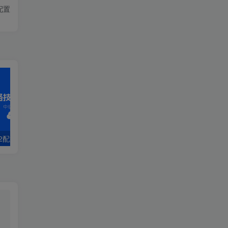
配置
v2配置
第29章 域间组播配置
1.2 部署静