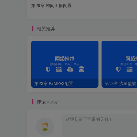
[
R4-GigabitEthernet0/
0
/
1
]
igmp enable 
第29章 域间组播配置
[
R4-GigabitEthernet0/
0
/
1
]
igmp verison 
3
相关推荐
5.PC1配置组播
第23章 IGMPv3配置
第18章 流量监
评论
抢沙发
图