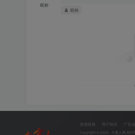
昵称
昵称
9.R3配置PIM-SM
[
R3
]
multicast routing-enable 
[
R3
]
interface GigabitEthernet 
0
/
0
/
0
[
R3-GigabitEthernet0/
0
/
0
]
pim sm
[
R3
]
interface GigabitEthernet 
0
/
0
/
1
[
R3-GigabitEthernet0/
0
/
1
]
pim bsr-bounda
[
R3-GigabitEthernet0/
0
/
1
]
pim sm
[
R3
]
interface LoopBack 
0
[
R3-LoopBack0
]
pim sm
[
R3
]
pim
[
R3-pim
]
c-bsr LoopBack 
0
[
R3-pim
]
c-rp LoopBack 
0
10.R4配置PIM-SM
[
R4
]
multicast routing-enable 
[
R4
]
interface GigabitEthernet 
0
/
0
/
0
友情链接
用户协议
广告
[
R4-GigabitEthernet0/
0
/
0
]
pim sm 
Copyright © 2023 ·
大赛人网
新IC
[
R4
]
interface GigabitEthernet 
0
/
0
/
1