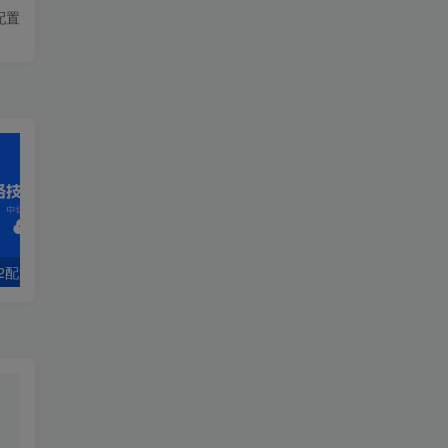
M配置
v2配置
第29章 域间组播配置
1.2 部署静