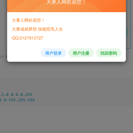
大赛人网欢迎您！
大赛人网欢迎您！
大赛成就梦想 技能照亮人生
QQ:2127913727
用户登录
用户注册
找回密码
9-1 域间组播配置网络拓扑
.
1
.
0
0
.
0
.
0.255
0
0.255
.
255
.
255