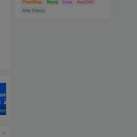
PhotoShop
Mysql
Linux
AutoCAD
16.PC1发送组播信息,查看PIM路由表
After Effects
PF特性
3.4 OSPF配置详解
第1章 安装工具-1.1 VirtualBox虚拟机软件第1章 安装工具
2.
篇