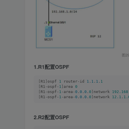
图2
1.R1配置OSPF
[
R1
]
ospf 
1
 router-id 
1
.
1
.
1
.
1
[
R1-ospf-
1
]
area 
0
[
R1-ospf-
1
-area-
0
.
0
.
0
.
0
]
network 
192.168
[
R1-ospf-
1
-area-
0
.
0
.
0
.
0
]
network 
12.1
.
1.
2.R2配置OSPF