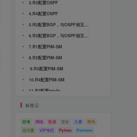
3.R3配置OSPF
4.R4配置OSPF
5.R2配置BGP，与OSPF相互引入
6.R3配置BGP，与OSPF相互引入
7.R1配置PIM-SM
8.R2配置PIM-SM
9.R3配置PIM-SM
10.R4配置PIM-SM
11.R2配置msdp
12.R3配置msdp
标签云
13.验证BGP对等体关系
软考
网络
数通
安全
大赛
华为
14.验证BGP路由表
云计算
VIP专区
Python
Premiere
15.验证MSDP对等体建立情况