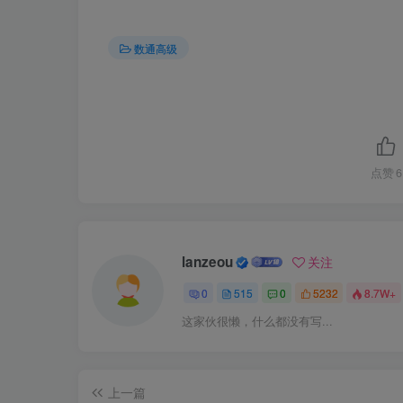
5.R2配置BGP，与OSPF相互引入
数通高级
[
R2
]
bgp 
12
[
R2-bgp
]
router-id 
2
.
2
.
2
.
2
[
R2-bgp
]
peer 
23.1
.
1.3
 as
[
R2-bgp
]
peer 
23.1
.
1.3
 as-number 
34
[
R2-bgp
]
import-route ospf 
1
[
R2
]
ospf 
1
[
R2-ospf-
1
]
import-route bgp
点赞
6
6.R3配置BGP，与OSPF相互引入
lanzeou
关注
[
R3
]
bgp 
34
[
R3-bgp
]
peer 
23.1
.
1.2
 as-number 
12
0
515
0
5232
8.7W+
[
R3-bgp
]
import-route ospf 
1
[
R3
]
ospf 
1
这家伙很懒，什么都没有写...
[
R3-ospf-
1
]
import-route bgp
上一篇
7.R1配置PIM-SM