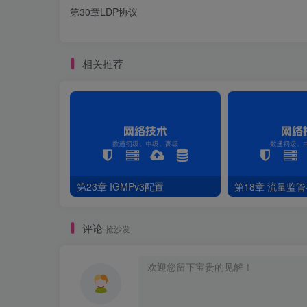
第30章LDP协议
[
R1
]
multicast routing-enable 
[
R1
]
interface GigabitEthernet 
0
/
0
/
0
[
R1-GigabitEthernet0/
0
/
0
]
pim sm
相关推荐
[
R1
]
interface GigabitEthernet 
0
/
0
/
1
[
R1-GigabitEthernet0/
0
/
1
]
pim sm
8.R2配置PIM-SM
[
R2
]
multicast routing-enable 
[
R2
]
interface GigabitEthernet 
0
/
0
/
0
第23章 IGMPv3配置
第18章 流量监
[
R2-GigabitEthernet0/
0
/
0
]
pim sm
[
R2
]
interface GigabitEthernet 
0
/
0
/
1
[
R2-GigabitEthernet0/
0
/
1
]
pim bsr-bounda
[
R2-GigabitEthernet0/
0
/
1
]
pim sm
评论
抢沙发
[
R2
]
interface LoopBack 
0
[
R2-LoopBack0
]
pim sm
[
R2
]
pim
[
R2-pim
]
c-bsr LoopBack 
0
[
R2-pim
]
c-rp LoopBack 
0