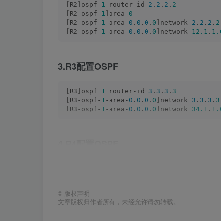
[
R2
]
ospf 
1
 router-id 
2
.
2
.
2
.
2
[
R2-ospf-
1
]
area 
0
[
R2-ospf-
1
-area-
0
.
0
.
0
.
0
]
network 
2
.
2
.
2
.
2
[
R2-ospf-
1
-area-
0
.
0
.
0
.
0
]
network 
12.1
.
1.
3.R3配置OSPF
[
R3
]
ospf 
1
 router-id 
3
.
3
.
3
.
3
[
R3-ospf-
1
-area-
0
.
0
.
0
.
0
]
network 
3
.
3
.
3
.
3
[
R3-ospf-
1
-area-
0
.
0
.
0
.
0
]
network 
34.1
.
1.
4.R4配置OSPF
[
R4
]
ospf 
1
 router-id 
4
.
4
.
4
.
4
[
R4-ospf-
1
]
area 
0
[
R4-ospf-
1
-area-
0
.
0
.
0
.
0
]
network 
34.1
.
1.
©
版权声明
[
R4-ospf-
1
-area-
0
.
0
.
0
.
0
]
network 
192.168
文章版权归作者所有，未经允许请勿转载。