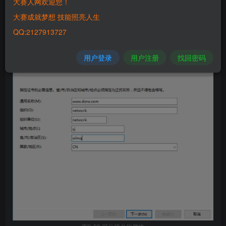
大赛人网欢迎您！
图9-27 域控制器win20162的Web创建证书申请
大赛成就梦想 技能照亮人生
2）可分辨名称属性
QQ:2127913727
用户登录
用户注册
找回密码