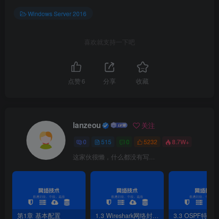
4）指定证书申请文件名
Windows Server 2016
喜欢就支持一下吧
点赞
6
分享
收藏
lanzeou
关注
0
515
0
5232
8.7W+
这家伙很懒，什么都没有写...
图9-30 指定证书申请文件名
2.申请证书与下载证书
第1章 基本配置
1.3 Wireshark网络封包分析软件
3.3 OSPF特性