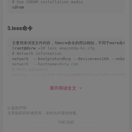
# Use CDROM installation media
cdrom
3.less命令
主要用来浏览文件内容，与more命令的用法相似，不同于more命令的
[
root@dsrw ~
]# less anaconda-ks.cfg
# Network information
network  --bootproto=dhcp --device=ens160 --onboot
network  --hostname=dsrw.
com
# Root password
rootpw --iscrypted $
6
$aeUyNMB4DUUXyuDl$PbtnoHzP8kY
# X Window System configuration information
xconfig  --startxonboot
展开阅读全文
:
©
版权声明
4.grep命令
文章版权归作者所有，未经允许请勿转载。
THE END
文本搜索工具
[
root@dsrw ~
]#  grep root /etc/passwd