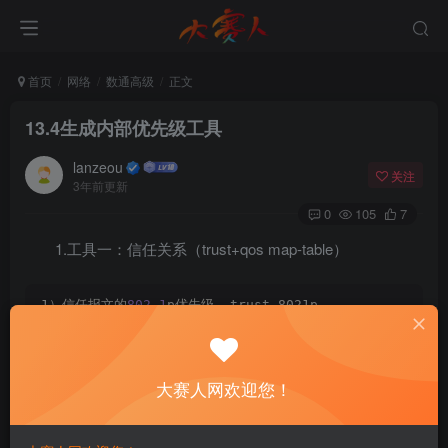
首页
网络
数通高级
正文
13.4生成内部优先级工具
lanzeou
关注
3年前更新
0
105
7
1.工具一：信任关系（trust+qos map-table）
1）信任报文的
802.1
p优先级——trust 8021p
2
）信任的报文的DSCP优先级一一trust dscp
3
）信任的报文的exp优先级一一trust exp
4
）设置override参数——trust dscp override和trust 8021p
5
）端口优先级
大赛人网欢迎您！
2.信任关系配置