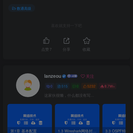
数通高级
喜欢就支持一下吧
图13-2接口配置信任报文DSCP优先级网络拓扑
[
R1
]
interface GigabitEthernet 
0
/
0
/
0
[
R1-GigabitEthernet0/
0
/
0
]
trust dscp
[
R1
]
interface GigabitEthernet 
0
/
0
/
1
点赞
7
分享
收藏
[
R1-GigabitEthernet0/
0
/
1
]
trust dscp 
[
R1
]
qos map-table dscp-dscp 
[
R1-maptbl-dscp-dscp
]
input 
0
 to 
63
 output 
45
//优先级映射
[
R2
]
interface GigabitEthernet 
0
/
0
/
0
lanzeou
关注
[
R2-GigabitEthernet0/
0
/
0
]
trust dscp 
[
R2
]
interface GigabitEthernet 
0
/
0
/
1
0
515
0
5232
8.7W+
[
R2-GigabitEthernet0/
0
/
1
]
trust dscp
这家伙很懒，什么都没有写...
[
R2
]
qos map-table dscp-dscp 
[
R2-maptbl-dscp-dscp
]
input 
0
 to 
63
 output 
30
3.工具二：MQC的Remark工具(traffic
classifier，traffic behavior，traffic policy)
第1章 基本配置
1.3 Wireshark网络封包分析软件
3.3 OSPF特性