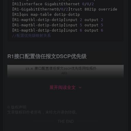
[
R1
]
interface GigabitEthernet 
0
/
0
/
2
[
R1-GigabitEthernet0/
0
/
2
]
trust 8021p override 
[
R1
]
qos map-table dot1p-dot1p
[
R1-maptbl-dot1p-dot1p
]
input 
2
 output 
2
[
R1-maptbl-dot1p-dot1p
]
input 
5
 output 
5
[
R1-maptbl-dot1p-dot1p
]
input 
6
 output 
6
//配置优先级映射关系
R1接口配置信任报文DSCP优先级
展开阅读全文
©
版权声明
文章版权归作者所有，未经允许请勿转载。
THE END