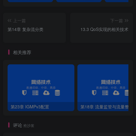
MQC分为四步：
1.
流类别（traffic 
class
）:抓取特定的流量类别
上一篇
下一篇
2.
流行为（traffic behavior）:设定流量操作的行为
3.
流策略（traffic policy）:将流量和行为进行关联，形成相应的
第14章 复杂流分类
13.3 QoS实现的相关技术
4.
在接口inbound或outbound方向引用流策略
相关推荐
第23章 IGMPv3配置
第18章 流量监管与流量整形
评论
抢沙发