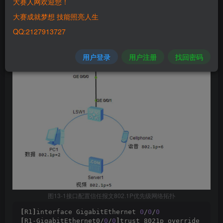
大赛人网欢迎您！
大赛成就梦想 技能照亮人生
1）R1接口配置信任报文802.1P优先级
QQ:2127913727
用户登录
用户注册
找回密码
图13-1接口配置信任报文802.1P优先级网络拓扑
[
R1
]
interface GigabitEthernet 
0
/
0
/
0
[
R1-GigabitEthernet0/
0
/
0
]
trust 8021p override 