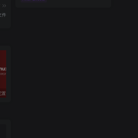
篇
文件
s配置
1.1 iptables-1.1.1策略与规则链