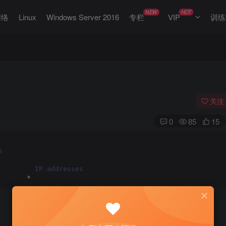
NEW
HOT
网络
Linux
Windows Server 2016
专栏
VIP
训练
关注
0
85
15
s
         IP addresses
       *