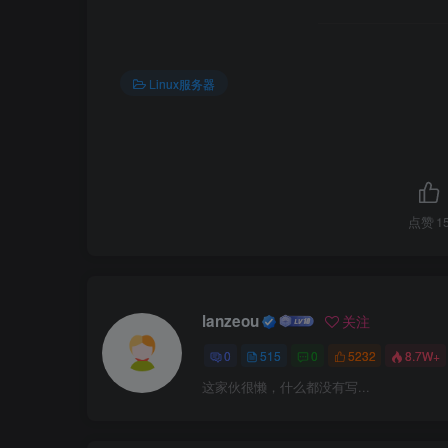
Linux服务器
点赞
1
lanzeou
关注
0
515
0
5232
8.7W+
这家伙很懒，什么都没有写...