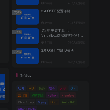
3年前
437人已阅读
3.4 OSPF配置详解
TOP4
3年前
403人已阅读
第1章 安装工具-1.1
TOP5
VirtualBox虚拟机软件第1章
安装工具
3年前
390人已阅读
2.8 OSPF与BFD联动
TOP6
3年前
373人已阅读
标签云
软考
网络
数通
安全
大赛
华为
云计算
VIP专区
Python
Premiere
PF特性
3.4 OSPF配置详解
第1章 安装工具-1.1 VirtualBox虚拟机软件第1章 安装工具
2.
PhotoShop
Mysql
Linux
AutoCAD
After Effects