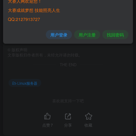
大赛人网欢迎您！
[
root@dsrw ~
]# vim /var/ftp/pub/ks.cfg
8
 repo --name=
"AppStream"
 --baseurl=ftp
://192.16
大赛成就梦想 技能照亮人生
9
 # Use CDROM installation media
10
 url --url=ftp
://192.168.10.2/BaseOS
QQ:2127913727
17
 network  --bootproto=dhcp --device=ens160 --onb
29
 user --name=dsrw --password=$
6
$MNw6AtrBkE9Ag/N
用户登录
用户注册
找回密码
©
版权声明
文章版权归作者所有，未经允许请勿转载。
THE END
Linux服务器
喜欢就支持一下吧
点赞
7
分享
收藏