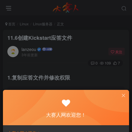
首页
Linux
Linux服务器
正文
11.6创建Kickstart应答文件
lanzeou
关注
3年前更新
0
109
7
1.复制应答文件并修改权限
[
root@dsrw ~
]# cp  anaconda-ks.cfg /var/ftp/pub/ks
[
root@dsrw ~
]# chmod +r /var/ftp/pub/ks.cfg
大赛人网欢迎您！
2.配置应答文件