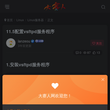
首页
Linux
Linux服务器
正文
11.5配置vsftpd服务程序
lanzeou
关注
3年前更新
0
87
13
1.安装vsftpd服务程序
[
root@dsrw tftpboot
]# dnf install -y vsftpd
Updating Subscription Management repositories.
Unable to read consumer identity
This
 system is not registered to Red Hat Subscript
大赛人网欢迎您！
上次元数据过期检查：
1
:
39
:
10
 前，执行于 
2022
年
12
月
25
日 星期
依赖关系解决。
==================================================
 软件包          架构            版本                