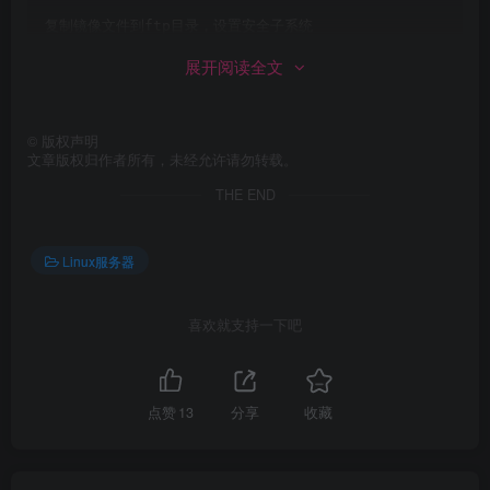
完毕！
复制镜像文件到ftp目录，设置安全子系统
[
root@dsrw ~
]# cp -r /mnt/cdrom/* /var/ftp
展开阅读全文
[
root@dsrw ~
]# setsebool -P ftpd_connect_all_unres
©
版权声明
文章版权归作者所有，未经允许请勿转载。
THE END
Linux服务器
喜欢就支持一下吧
点赞
13
分享
收藏