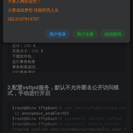
大赛人网欢迎您！
==================================================
Installing:
大赛成就梦想 技能照亮人生
 vsftpd          x86_64          
3.0
.
3
-
28.
el8
     
QQ:2127913727
事务概要
==================================================
用户登录
用户注册
找回密码
安装  
1
 软件包
总计：
180
 k
安装大小：
356
 k
下载软件包：
运行事务检查
事务检查成功。
运行事务测试
事务测试成功。
运行事务
2.配置vsftpd服务，默认不允许匿名公开访问模
  准备中      
:
式，手动进行开启
  Installing  
:
 vsftpd-
3.0
.
3
-
28.
el8
.
x86_64
  运行脚本    
:
 vsftpd-
3.0
.
3
-
28.
el8
.
x86_64
  验证        
:
 vsftpd-
3.0
.
3
-
28.
el8
.
x86_64
[
root@dsrw tftpboot
]# vim /etc/vsftpd/vsftpd.conf
Installed products updated.
12
 anonymous_enable=YES
[
root@dsrw tftpboot
]# systemctl restart vsftpd
已安装:
[
root@dsrw tftpboot
]# systemctl enable vsftpd
  vsftpd-
3.0
.
3
-
28.
el8
.
x86_64
Created symlink /etc/systemd/system/multi-user.
tar