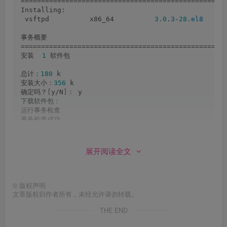
==================================================
Installing:
 vsftpd          x86_64          
3.0
.
3
-
28.
el8
     
事务概要
==================================================
安装  
1
 软件包
总计：
180
 k
安装大小：
356
 k
确定吗？
[
y/N
]
： y
下载软件包：
运行事务检查
事务检查成功。
运行事务测试
事务测试成功。
2.清空iptables并保存，FTP协议添加到firewalld
运行事务
展开阅读全文
服务的允许列表中
  准备中      
:
  Installing  
:
 vsftpd-
3.0
.
3
-
28.
el8
.
x86_64
  运行脚本    
:
 vsftpd-
3.0
.
3
-
28.
el8
.
x86_64
[
root@dsrw ~
]# iptables -F
  验证        
:
 vsftpd-
3.0
.
3
-
28.
el8
.
x86_64
©
版权声明
[
root@dsrw ~
]# iptables-save
Installed products updated.
文章版权归作者所有，未经允许请勿转载。
[
root@dsrw ~
]# firewall-cmd --permanent --zone=pub
success
THE END
已安装:
[
root@dsrw ~
]# firewall-cmd --reload 
  vsftpd-
3.0
.
3
-
28.
el8
.
x86_64
Success