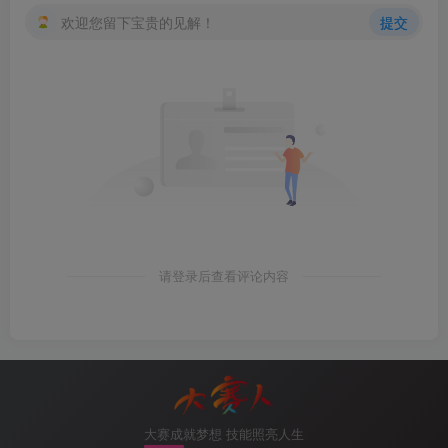
欢迎您留下宝贵的见解！
提交
请登录后查看评论内容
大赛成就梦想 技能照亮人生