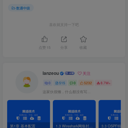
[
FW1-GigabitEthernet0/
0
/
0
]
ip address 
192.168
.
10
.
2
数通中级
//与电脑主机的VMnet1网卡一致
[
FW1-GigabitEthernet0/
0
/
0
]
service-manage ping perm
//允许ping通FW接口
喜欢就支持一下吧
3）电脑与防火墙连通性测试
点赞
15
分享
收藏
C:\Users\HP
>
ping 
192.168
.
10
.
2
正在 Ping 
192.168
.
10
.
1
 具有 
32
 字节的数据:
来自 
192.168
.
10
.
1
 的回复: 字节=
32
 时间
<
1ms TTL=
64
lanzeou
关注
来自 
192.168
.
10
.
1
 的回复: 字节=
32
 时间
<
1ms TTL=
64
来自 
192.168
.
10
.
1
 的回复: 字节=
32
 时间
<
1ms TTL=
64
0
515
0
5232
8.7W+
来自 
192.168
.
10
.
1
 的回复: 字节=
32
 时间
<
1ms TTL=
64
192.168
.
10
.
1
 的 Ping 统计信息:
这家伙很懒，什么都没有写...
    数据包: 已发送 = 
4
，已接收 = 
4
，丢失 = 
0
(
0
% 丢失
)
，
往返行程的估计时间
(
以毫秒为单位
)
:
    最短 = 0ms，最长 = 0ms，平均 = 0ms
2.防火墙的三种登录模式：telnet登录防火墙（物
第1章 基本配置
1.3 Wireshark网络封包分析软件
3.3 OSPF特性