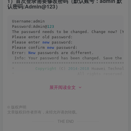
1）首次登录需要修改密码（默认账号：admin 默
认密码:Admin@123）
Username:admin
Password:Admin@
123
The password needs to be changed. Change now? 
[
Y/N
Please enter old password: 
Please enter 
new
 password: 
Please confirm 
new
 password: 
Error: 
New
 passwords are different.
 Info: Your password has been changed. Save the ch
**************************************************
*
Copyright
(
C
)
2014
-
2018
 Huawei Technolog
*
                           All rights reserved.  
*
               Without the owner's prior written 
*
        no decompiling or reverse-engineering sha
展开阅读全文
**************************************************
<
USG6000V1
>
©
版权声明
文章版权归作者所有，未经允许请勿转载。
2）配置接口地址
THE END
[
FW1
]
interface GigabitEthernet 
0
/
0
/
0