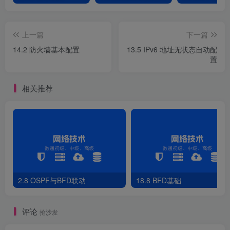
理电脑需要安装Tennet客户端，telnet
192.168.10.2）
上一篇
下一篇
[
FW1
]
telnet server enable 
14.2 防火墙基本配置
13.5 IPv6 地址无状态自动配
[
FW1
]
user-interface vty 
0
4
置
[
FW1-ui-vty0-
4
]
protocol inbound telnet
[
FW1-ui-vty0-
4
]
authentication-mode password 
[
FW1-ui-vty0-
4
]
set authentication password cipher 
相关推荐
[
FW1-ui-vty0-
4
]
user privilege level 
3
[
FW1
]
interface GigabitEthernet 
0
/
0
/
0
[
FW1-GigabitEthernet0/
0
/
0
]
service-manage telnet pe
C:\Users\HP
>
telnet 
192.168
.
10
.
2
Password:                                         
3.防火墙的三种登录模式：web登录防火墙
2.8 OSPF与BFD联动
18.8 BFD基础
[
FW1
]
interface GigabitEthernet 
0
/
0
/
0
[
FW1-GigabitEthernet0/
0
/
0
]
service-manage https per
评论
抢沙发