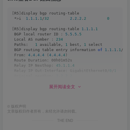
[
R5
]
display bgp routing-table
 *
>
i  
1
.
1
.
1
.
1
/
32
2
.
2
.
2
.
2
0
[
R5
]
display bgp routing-table 
1
.
1
.
1
.
1
 BGP local router ID 
:
5
.
5
.
5
.
5
 Local AS number 
:
234
 Paths:   
1
 available, 
1
 best, 
1
 select
 BGP routing table entry information 
of
1
.
1
.
1
.
1
/
32
 From: 
4
.
4
.
4
.
4
(
4
.
4
.
4
.
4
)
 Route Duration: 00h01m52s  
 Relay IP Nexthop: 
45.1
.
1.4
 Relay IP Out-Interface: GigabitEthernet0/
0
/
1
 Original nexthop: 
2
.
2
.
2
.
2
 Qos information 
:
0x0
展开阅读全文
 AS-path 
100
, origin igp, MED 
0
, localpref 
100
, pr
 Originator:  
2
.
2
.
2
.
2
 Cluster list: 
4
.
4
.
4
.
4
, 
33.33
.
33
.
33
 Not advertised to any peer yet
©
版权声明
文章版权归作者所有，未经允许请勿转载。
THE END