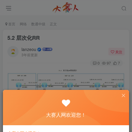
首页
网络
数通中级
正文
5.2 层次化RR
lanzeou
关注
3年前更新
0
97
7
图5-2 层次化RR器网络拓扑
1.接5.1配置R4、R5的OSPF
大赛人网欢迎您！
[
R4
]
ospf 
1
 router-id 
4
.
4
.
4
.
4
[
R4-ospf-
1
]
area 
0