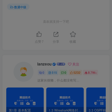
数通中级
喜欢就支持一下吧
点赞
7
分享
收藏
lanzeou
关注
0
515
0
5232
8.7W+
这家伙很懒，什么都没有写...
第1章 基本配置
1.3 Wireshark网络封包分析软件
3.3 OSPF特性