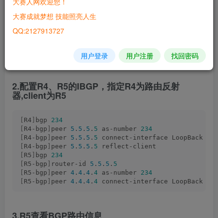
大赛人网欢迎您！
[
R4-ospf-
1
-area-
0
.
0
.
0
.
0
]
network 
45.1
.
1.0
0.255
.
255
大赛成就梦想 技能照亮人生
[
R5
]
ospf 
1
 router-id 
5
.
5
.
5
.
5
QQ:2127913727
[
R5-ospf-
1
]
area 
0
[
R5-ospf-
1
-area-
0
.
0
.
0
.
0
]
network 
5
.
5
.
5
.
5
0
.
0
.
0
.
0
[
R5-ospf-
1
-area-
0
.
0
.
0
.
0
]
network 
45.1
.
1.0
0.255
.
255
用户登录
用户注册
找回密码
2.配置R4、R5的IBGP，指定R4为路由反射
器,client为R5
[
R4
]
bgp 
234
[
R4-bgp
]
peer 
5
.
5
.
5
.
5
 as-number 
234
[
R4-bgp
]
peer 
5
.
5
.
5
.
5
 connect-interface LoopBack 
0
[
R4-bgp
]
peer 
5
.
5
.
5
.
5
 reflect-client
[
R5
]
bgp 
234
[
R5-bgp
]
router-id 
5
.
5
.
5
.
5
[
R5-bgp
]
peer 
4
.
4
.
4
.
4
 as-number 
234
[
R5-bgp
]
peer 
4
.
4
.
4
.
4
 connect-interface LoopBack 
0
3.R5查看BGP路由信息