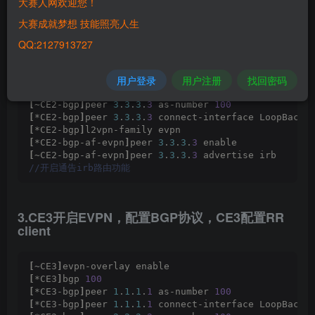
大赛人网欢迎您！
大赛成就梦想 技能照亮人生
2.CE2开启EVPN，配置BGP协议
QQ:2127913727
用户登录
用户注册
找回密码
[
~CE2
]
evpn-overlay enable
[
*CE2
]
bgp 
100
[
~CE2-bgp
]
peer 
3
.
3
.
3
.
3
 as-number 
100
[
*CE2-bgp
]
peer 
3
.
3
.
3
.
3
 connect-interface LoopBack 
[
*CE2-bgp
]
l2vpn-family evpn
[
*CE2-bgp-af-evpn
]
peer 
3
.
3
.
3
.
3
 enable 
[
~CE2-bgp-af-evpn
]
peer 
3
.
3
.
3
.
3
 advertise irb
//开启通告irb路由功能
3.CE3开启EVPN，配置BGP协议，CE3配置RR
client
[
~CE3
]
evpn-overlay enable
[
*CE3
]
bgp 
100
[
*CE3-bgp
]
peer 
1
.
1
.
1
.
1
 as-number 
100
[
*CE3-bgp
]
peer 
1
.
1
.
1
.
1
 connect-interface LoopBack 