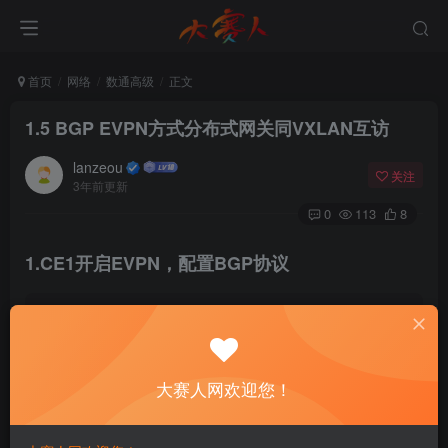
首页
网络
数通高级
正文
1.5 BGP EVPN方式分布式网关同VXLAN互访
lanzeou
关注
3年前更新
0
113
8
1.CE1开启EVPN，配置BGP协议
[
~CE1
]
evpn-overlay enable 
[
*CE1
]
bgp 
100
[
~CE1-bgp
]
peer 
3
.
3
.
3
.
3
 as-number 
100
[
*CE1-bgp
]
peer 
3
.
3
.
3
.
3
 connect-interface LoopBack 
大赛人网欢迎您！
[
*CE1-bgp
]
l2vpn-family evpn 
[
*CE1-bgp-af-evpn
]
peer 
3
.
3
.
3
.
3
 enable 
[
~CE1-bgp-af-evpn
]
peer 
3
.
3
.
3
.
3
 advertise irb
//开启通告irb路由功能