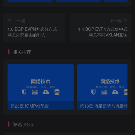
[
*CE2
]
bridge-domain 
20
[
*CE2-bd20
]
vxlan vni 
20
上一篇
下一篇
[
*CE2-bd20
]
evpn
[
*CE2-bd20-evpn
]
route-distinguisher 
100
:
20
1.6 BGP EVPN方式分布式
1.4 BGP EVPN方式集中式
[
*CE2-bd20-evpn
]
vpn-target 
100
:
20
网关外部路由的引入
网关不同VXLAN互访
[
*CE2
]
interface GE 
1
/
0
/
0
[
*CE2-GE1/
0
/
0
]
undo shutdown 
相关推荐
[
*CE2
]
interface GE 
1
/
0
/
0.10
 mode l2
[
*CE2-GE1/
0
/
0.10
]
encapsulation dot1q vid 
10
[
*CE2-GE1/
0
/
0.10
]
bridge-domain 
10
[
*CE2
]
interface GE 
1
/
0
/
0.20
  mode l2
[
*CE2-GE1/
0
/
0.20
]
encapsulation dot1q vid 
20
[
*CE2-GE1/
0
/
0.20
]
bridge-domain 
20
6.CE1配置三层VPN实例，并配置分布式网关
第23章 IGMPv3配置
第18章 流量监管与流量整形
[
*CE1
]
ip vpn-instance dsrw
[
*CE1-vpn-instance-dsrw
]
vxlan vni 
5010
评论
抢沙发
[
*CE1-vpn-instance-dsrw
]
route-distinguisher 
100
:
20
[
*CE1-vpn-instance-dsrw-af-ipv4
]
vpn-target 
100
:
200