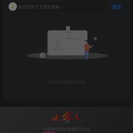
[
*CE1-vpn-instance-dsrw-af-ipv4
]
vpn-target 
100
:
200
欢迎您留下宝贵的见解！
提交
[
*CE1
]
bridge-domain 
10
[
*CE1-bd10
]
evpn 
[
*CE1-bd10-evpn
]
vpn-target 
100
:
200
 export-extcommu
//增加三层的RT值，交叉生成路由
[
*CE1
]
bridge-domain 
20
[
*CE1-bd20
]
evpn 
[
*CE1-bd20-evpn
]
vpn-target 
100
:
200
 export-extcommu
//增加三层的RT值，交叉生成路由
7.CE1配置VBD接口，开启VXLAN分布式网关
请登录后查看评论内容
[
*CE1
]
interface Vbdif 
10
[
*CE1-Vbdif10
]
ip binding vpn-instance dsrw
[
*CE1-Vbdif10
]
ip address 
192.168
.
10
.
254
24
[
*CE1-Vbdif10
]
mac-address 
000
-
005e-0001
[
*CE1-Vbdif10
]
vxlan anycast-gateway enable 
[
*CE1-Vbdif10
]
arp collect host enable 
[
*CE1
]
interface Vbdif 
20
[
*CE1-Vbdif20
]
ip binding vpn-instance dsrw
大赛成就梦想 技能照亮人生
[
*CE1-Vbdif20
]
ip address 
192.168
.
20
.
254
24