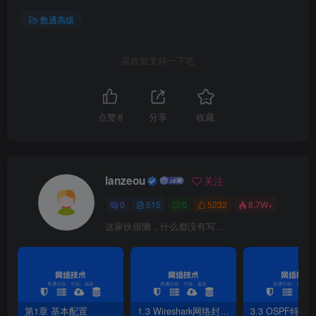
[
*CE1
]
bridge-domain 
20
[
*CE1-bd20
]
vxlan vni 
20
数通高级
[
*CE1-bd20
]
evpn
[
*CE1-bd20-evpn
]
route-distinguisher 
100
:
20
[
*CE1-bd20-evpn
]
vpn-target 
100
:
20
喜欢就支持一下吧
[
*CE1
]
interface GE 
1
/
0
/
0
[
*CE1-GE1/
0
/
0
]
undo shutdown 
[
*CE1
]
interface GE 
1
/
0
/
0.10
 mode l2 
[
*CE1-GE1/
0
/
0.10
]
encapsulation dot1q vid 
10
点赞
8
分享
收藏
[
*CE1-GE1/
0
/
0.10
]
bridge-domain 
10
[
*CE1
]
interface GE 
1
/
0
/
0.20
  mode l2
[
*CE1-GE1/
0
/
0.20
]
encapsulation dot1q vid 
20
[
*CE1-GE1/
0
/
0.20
]
bridge-domain 
20
lanzeou
关注
0
515
0
5232
8.7W+
5.CE2配置BD域，创建业务接入点，放入不同域
中
这家伙很懒，什么都没有写...
[
*CE2
]
bridge-domain 
10
[
*CE2-bd10
]
vxlan vni 
10
[
*CE2-bd10
]
evpn
[
*CE2-bd10-evpn
]
route-distinguisher 
100
:
10
第1章 基本配置
1.3 Wireshark网络封包分析软件
3.3 OSPF特性
[
*CE2-bd10-evpn
]
vpn-target 
100
:
10