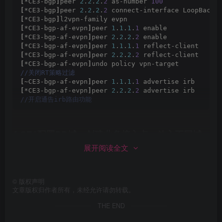
[
*CE3-bgp
]
peer 
2
.
2
.
2
.
2
 as-number 
100
[
*CE3-bgp
]
peer 
2
.
2
.
2
.
2
 connect-interface LoopBack 
[
*CE3-bgp
]
l2vpn-family evpn
[
*CE3-bgp-af-evpn
]
peer 
1
.
1
.
1
.
1
 enable
[
*CE3-bgp-af-evpn
]
peer 
2
.
2
.
2
.
2
 enable 
[
*CE3-bgp-af-evpn
]
peer 
1
.
1
.
1
.
1
 reflect-client     
[
*CE3-bgp-af-evpn
]
peer 
2
.
2
.
2
.
2
 reflect-client
[
*CE3-bgp-af-evpn
]
undo policy vpn-target 
//关闭RT策略过滤
[
~CE3-bgp-af-evpn
]
peer 
1
.
1
.
1
.
1
 advertise irb
[
*CE3-bgp-af-evpn
]
peer 
2
.
2
.
2
.
2
 advertise irb
//开启通告irb路由功能
4.CE1配置BD域，创建业务接入点，放入不同域
中
展开阅读全文
[
*CE1
]
bridge-domain 
10
[
*CE1-bd10
]
vxlan vni 
10
©
版权声明
[
*CE1-bd10
]
evpn 
文章版权归作者所有，未经允许请勿转载。
[
*CE1-bd10-evpn
]
route-distinguisher 
100
:
10
[
*CE1-bd10-evpn
]
vpn-target 
100
:
10
THE END