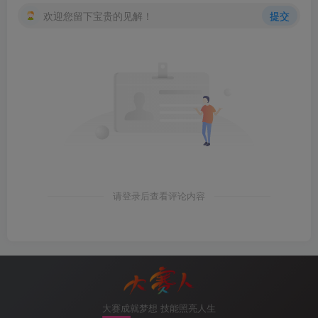
2）新建ftp站点
欢迎您留下宝贵的见解！
提交
请登录后查看评论内容
图8-27 新建ftp站点
3）添加FTP站点
大赛成就梦想 技能照亮人生