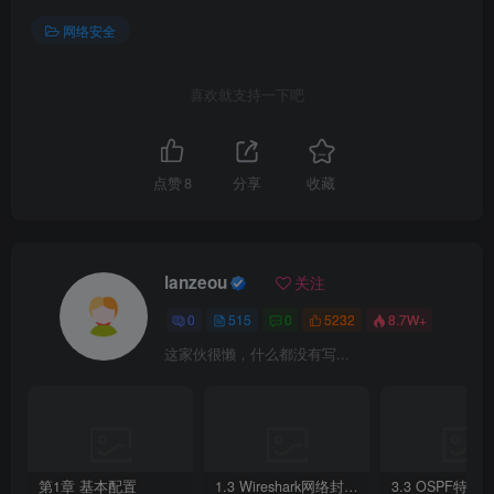
 rule name access_2_internet
Dialer1                           
105.1
.
1.254
/
32
  
  source-zone trust
网络安全
  destination-zone untrust
#创建默认路由到拨号口
  source-address 
172.20
.
0
.
0
 mask 
255.255
.
0
.
0
ip route-static 
0
.
0
.
0
.
0
0
.
0
.
0
.
0
 Dialer 
1
  action permit
喜欢就支持一下吧
#拨号接口创建NAT
#FW5配置访问公网NAT策略
#创建acl
nat-policy
acl number 
2000
 rule name access_2_internet
 rule 
10
 permit source 
192.168
.
1
.
1
0
点赞
8
分享
收藏
  source-zone trust
  destination-zone untrust
#拨号接口绑定acl
3.隧道基础设置
  source-address 
172.20
.
0
.
0
 mask 
255.255
.
0
.
0
interface Dialer1
  action source-nat easy-ip
 nat outbound 
2000
1）FW1配置（固定IP）
lanzeou
关注
#R8配置默认路由
#IKE协商流量策略
ip route-static 
0
.
0
.
0
.
0
0
.
0
.
0
.
0
172.20
.
58
.
5
security-policy
0
515
0
5232
8.7W+
 rule name ike_l_2_u
这家伙很懒，什么都没有写...
  source-zone local
  destination-zone untrust
  source-address 
12.1
.
1.12
32
  action permit
rule name ike_u_2_l
  source-zone untrust
第1章 基本配置
1.3 Wireshark网络封包分析软件
3.3 OSPF特性
  destination-zone local