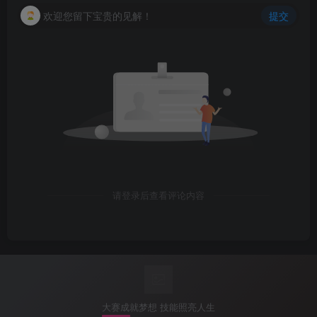
ipsec proposal pps01
#配置前往internet安全策略
欢迎您留下宝贵的见解！
提交
transform esp
security-policy
esp authentication-algorithm sha2-
512
 rule name t_2_internet                   
esp encryption-algorithm aes-
256
  source-zone trust                       
  destination-zone untrust                
2
）FW5配置NAT穿越
  source-address 
172.16
.
0
.
0
 mask 
255.255
.
0
.
0
ike peer fw1
  action permit  
nat traversal 
#清空sa，连通性测试后重新抓包
#配置NAT策略
reset ike sa
 nat-policy
reset ipsec sa
  rule name ipsec_flow_no_nat
  source-zone trust
  destination-zone untrust
  source-address 
172.16
.
0
.
0
 mask 
255.255
.
0
.
0
  destination-address 
172.17
.
0
.
0
 mask 
255.255
.
0
.
0
请登录后查看评论内容
  destination-address 
172.18
.
0
.
0
 mask 
255.255
.
0
.
0
  destination-address 
172.19
.
0
.
0
 mask 
255.255
.
0
.
0
destination-address 
172.20
.
0
.
0
 mask 
255.255
.
0
.
0
  action no-nat
 rule name access_2_internet
  source-zone trust
  destination-zone untrust
大赛成就梦想 技能照亮人生
  source-address 
172.16
.
0
.
0
 mask 
255.255
.
0
.
0