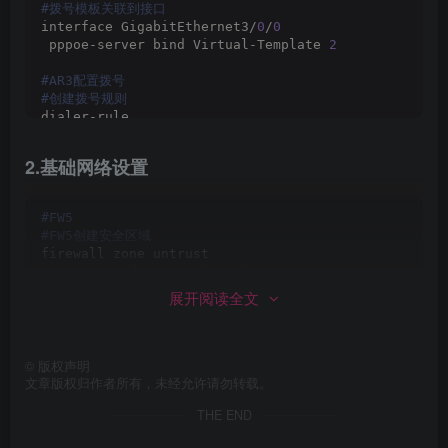
#拨号模板关联到接口
interface GigabitEthernet3/
0
/
0
 pppoe-server bind Virtual-Template 
2
#AR3配置拨号
#创建拨号规则
dialer-rule
 dialer-rule 
1
 ip permit
2.基础网络设置
#创建拨号接口
interface Dialer 
1
 link-protocol ppp
#FW5
 ppp chap user abc456
#FW5创建安全区域
 ppp chap password cipher Admin@
1234
firewall zone untrust
 ip address ppp-negotiate
  add interface GigabitEthernet1/
0
/
0
 dialer user abc456
firewall zone trust
展开阅读全文
 dialer bundle 
1
 add interface GigabitEthernet1/
0
/
1
 dialer-group 
1
#FW5创建默认路由
#拨号接口绑定物理接口
ip route-static 
0
.
0
.
0
.
0
0
.
0
.
0
.
0
192.168
.
1
.
254
©
版权声明
interface GigabitEthernet0/
0
/
1
ip route-static 
172.20
.
1
.
0
24
172.20
.
58
.
8
文章版权归作者所有，未经允许请勿转载。
 pppoe-client dial-bundle-number 
1
THE END
#FW5创建访问公网安全策略
#查看接口信息
security-policy
dis ip interface brief