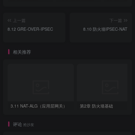
  destination-address 
12.1
.
1.12
32
  action permit
上一篇
下一篇
#IPSEC保护流量策略
security-policy
8.12 GRE-OVER-IPSEC
8.10 防火墙IPSEC-NAT
rule name ipsec_t_2_un
  source-zone trust
  destination-zone untrust
  source-address 
172.16
.
0
.
0
16
相关推荐
  destination-address 
172.17
.
0
.
0
16
  destination-address 
172.18
.
0
.
0
16
destination-address 
172.19
.
0
.
0
16
destination-address 
172.20
.
0
.
0
16
  action permit
 rule name ipsec_un_2_t
  source-zone untrust
#在IPSEC NAT穿越下，只能走ESP封装，不能使用
  destination-zone trust
  source-address 
172.17
.
0
.
0
16
AH。
3.11 NAT-ALG（应用层网关）
第2章 防火墙基础
 source-address 
172.18
.
0
.
0
16
 source-address 
172.19
.
0
.
0
16
4.NAT穿越要点与配置
source-address 
172.20
.
0
.
0
16
评论
抢沙发
  destination-address 
172.16
.
0
.
0
16
  action permit 
1）FW1\FW5修改ipsec proposal模式