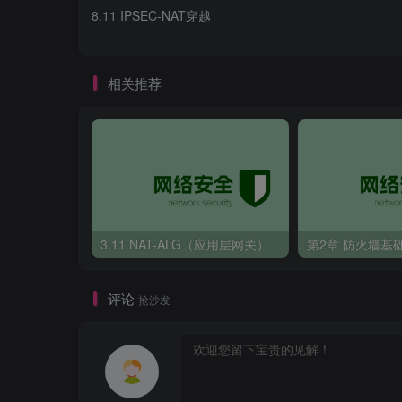
8.11 IPSEC-NAT穿越
3
）配置模板ipsec 
#IPSEC保护流量策略
（
1
）FW1（固定IP）
security-policy
#IKE协商流量策略
rule name ipsec_t_2_un
security-policy
  source-zone trust
相关推荐
 rule name ike_l_2_u
  destination-zone untrust
  source-zone local
  source-address 
172.17
.
0
.
0
16
  destination-zone untrust
  destination-address 
172.16
.
0
.
0
16
  source-address 
12.1
.
1.12
32
  action permit
  action permit
3.分支使用防火墙拨号
 rule name ipsec_un_2_t
rule name ike_u_2_l
  source-zone untrust
  source-zone untrust
  destination-zone trust
  destination-zone local
  source-address 
172.16
.
0
.
0
16
  destination-address 
12.1
.
1.12
32
  destination-address 
172.17
.
0
.
0
16
3.11 NAT-ALG（应用层网关）
第2章 防火墙基
  action permit
  action permit 
#IPSEC保护流量策略
4
）配置感兴趣流
security-policy
评论
#FW1
抢沙发
rule name ipsec_t_2_un
acl number 
3001
  source-zone trust
 rule 
10
 permit ip source 
172.16
.
0
.
0
0
.
  destination-zone untrust
  source-address 
172.16
.
0
.
0
16
#FW2
  destination-address 
172.17
.
0
.
0
16
acl number 
3001
destination-address 
172.18
.
0
.
0
16
 rule 
10
 permit ip source 
172.17
.
0
.
0
0
.