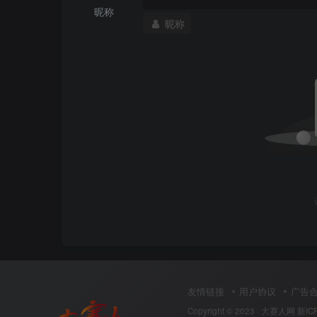
  action permit
昵称
5
）配置IKE proposal
昵称
 rule name ipsec_un_2_t
#FW1
  source-zone untrust
ike proposal 
5
  destination-zone trust
 encryption-algorithm aes-
256
  source-address 
172.17
.
0
.
0
16
 dh group14
source-address 
172.18
.
0
.
0
16
 authentication-algorithm sha2-
256
  destination-address 
172.16
.
0
.
0
16
 authentication-method pre-share
  action permit 
 integrity-algorithm hmac-sha2-
256
 prf hmac-sha2-
256
#配置前往internet安全策略
security-policy
#FW2
 rule name t_2_internet                
ike proposal 
5
  source-zone trust                    
 encryption-algorithm aes-
256
  destination-zone untrust             
 dh group14
  source-address 
172.16
.
0
.
0
 mask 
255.25
 authentication-algorithm sha2-
256
  action permit  
 authentication-method pre-share
 integrity-algorithm hmac-sha2-
256
#配置NAT策略
 prf hmac-sha2-
256
 nat-policy
 rule name access_2_internet
6
）配置IKE Peer
  source-zone trust
#FW1
  destination-zone untrust
ike peer fw3
友情链接
用户协议
广告
  source-address 
172.16
.
0
.
0
 mask 
255.25
#禁用IKEv2版本 
  action source-nat easy-ip
Copyright © 2023 ·
大赛人网
新IC
undo version 
2