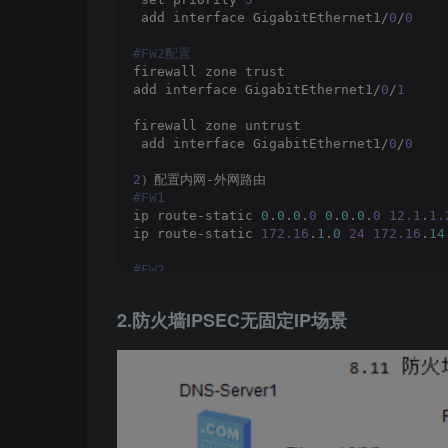
 add interface GigabitEthernet1/
0
/
0
#FW2配置
firewall zone trust
add interface GigabitEthernet1/
0
/
1
firewall zone untrust
 add interface GigabitEthernet1/
0
/
0
2
）配置内网-外网路由
#FW1
ip route-static 
0
.
0
.
0
.
0
0
.
0
.
0
.
0
12.1
.
1.
ip route-static 
172.16
.
1
.
0
24
172.16
.
14
#FW2
ip route-static 
0
.
0
.
0
.
0
0
.
0
.
0
.
0
33.1
.
1
.
ip route-static 
172.17
.
1
.
0
24
172.17
.
35
2.防火墙IPSEC无固定IP场景
#R4
ip route-static 
0
.
0
.
0
.
0
0
.
0
.
0
.
0
172.16
.
#R5
ip route-static 
0
.
0
.
0
.
0
0
.
0
.
0
.
0
172.17
.