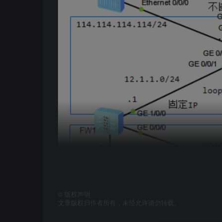
3
）配置安全策略
#FW1
#IKE协商流量策略
security-policy
 rule name ike_l_2_u
  source-zone local
  destination-zone untrust
  source-address 
12.1
.
1.12
32
  destination-address 
33.1
.
1.33
32
  action permit
rule name ike_u_2_l
  source-zone untrust
  destination-zone local
  source-address 
33.1
.
1.33
32
  destination-address 
12.1
.
1.12
32
  action permit
#IPSEC保护流量策略
security-policy
rule name ipsec_t_2_un
  source-zone trust
©
版权声明
  destination-zone untrust
文章版权归作者所有，未经允许请勿转载。
  source-address 
172.16
.
0
.
0
16
  destination-address 
172.17
.
0
.
0
16