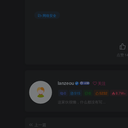
  action permit
 rule name ipsec_un_2_t
网络安全
  source-zone untrust
  destination-zone trust
  source-address 
172.17
.
0
.
0
16
  destination-address 
172.16
.
0
.
0
16
  action permit 
#FW2
#IKE协商流量策略
点赞
1
1）安全区域配置
security-policy
firewall zone trust
 rule name ike_l_2_u
 add interface GigabitEthernet1/
0
/
1
  source-zone local
  destination-zone untrust
firewall zone untrust
  source-address 
33.1
.
1.33
32
lanzeou
 add interface GigabitEthernet1/
0
/
0
关注
  destination-address 
12.1
.
1.12
32
  action permit
2
）配置路由
0
515
0
5232
8.7W+
#R6
rule name ike_u_2_l
这家伙很懒，什么都没有写...
ip route-static 
0
.
0
.
0
.
0
0
.
0
.
0
.
0
172.18
.
  source-zone untrust
  destination-zone local
#FW3
  source-address 
12.1
.
1.12
32
ip route-static 
172.18
.
1
.
0
24
172.18
.
36
  destination-address 
33.1
.
1.33
32
ip route-static 
0
.
0
.
0
.
0
0
.
0
.
0
.
0
103.1
.
1
上一篇
  action permit