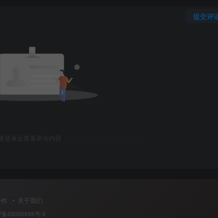
提交评
   
   
   
5
.
0
.
0
请登录后查看评论内容
合作
关于我们
5
.
0
.
0
P备20000595号-5