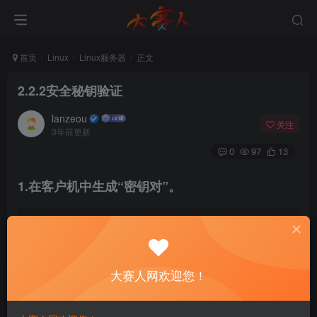
首页
Linux
Linux服务器
正文
2.2.2安全秘钥验证
lanzeou
关注
3年前更新
0
97
13
1.在客户机中生成“密钥对”。
[
root@dsrw ~
]# ssh-keygen
Generating public/private rsa key pair.
Enter file 
in
 which to save the 
key
(
/root/.ssh/id
Enter 
passphrase
(
empty 
for
 no passphrase
)
: 回车或
大赛人网欢迎您！
Enter same passphrase again: 回车或设置密钥的密码
Your identification has been saved 
in
 /root/.ssh/i
Your public key has been saved 
in
 /root/.ssh/id_rs
The key fingerprint is: