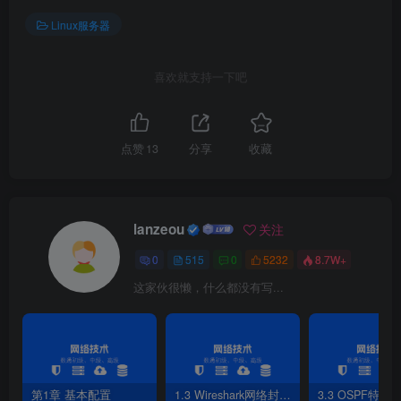
5.win7客户机登录服务器
Linux服务器
喜欢就支持一下吧
点赞
13
分享
收藏
lanzeou
关注
图2-13 putty登录失败
0
515
0
5232
8.7W+
这家伙很懒，什么都没有写...
第1章 基本配置
1.3 Wireshark网络封包分析软件
3.3 OSPF特性