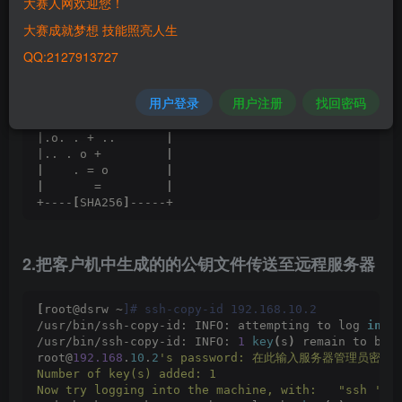
大赛人网欢迎您！
SHA256:F1BVC+wHgHma4L4nJ9Bb4ApigBgE2KYCagkl5zolS4k
The key's randomart image is:
大赛成就梦想 技能照亮人生
+---
[
RSA 
2048
]
----+
QQ:2127913727
|*+o     .+o+o..  
|
|*++   . o.. o. . 
|
|E*+  . . +.. ..  
|
用户登录
用户注册
找回密码
|OB    o o  .. .  
|
|B    + .S .  .   
|
|.o. . + ..       
|
|.. . o +         
|
|
    . = o        
|
|
       =         
|
+----
[
SHA256
]
-----+
2.把客户机中生成的的公钥文件传送至远程服务器
[
root@dsrw ~
]# ssh-copy-id 192.168.10.2
/usr/bin/ssh-copy-id: INFO: attempting to log 
in
 w
/usr/bin/ssh-copy-id: INFO: 
1
key
(
s
)
 remain to be 
root@
192.168
.
10
.
2
's password: 在此输入服务器管理员密码
Number of key(s) added: 1
Now try logging into the machine, with:   "ssh '
19