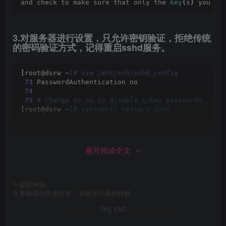
and check to make sure that only the 
key
(
s
)
 you wa
3.对服务器进行设置，只允许密钥验证，拒绝传统
的密码验证方式，记得重启sshd服务。
[
root@dsrw ~
]# vim /etc/ssh/sshd_config
73
 PasswordAuthentication no
74
75
 # Change to no to disable s/key passwords
[
root@dsrw ~
]# systemctl restart sshd
4.客户机登录服务器，无须输入密码也可以登录成
展开阅读全文
功。
[
root@dsrw ~
]# ssh 192.168.10.2
©
版权声明
Activate the web console with: systemctl enable --
文章版权归作者所有，未经允许请勿转载。
Last login: Sun Dec 
18
20
:
45
:
17
2022
 from 
192.168
.
THE END