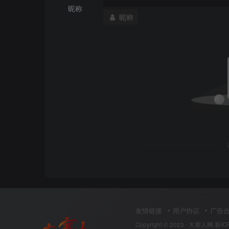
昵称
昵称
4）查看pim信息（239.0.0.100、239.0.0
<
R4
>
display pim rp 
239.0
.
0.100
 VPN-Instance: public net
 Static RP Address is: 
2
.
2
.
2
.
2
         Configured ACL: 
2000
 RP mapping 
for
this
 group is: 
2
.
2
.
2
.
2
<
R4
>
display pim rp 
239.0
.
0.200
 VPN-Instance: public net
 Static RP Address is: 
3
.
3
.
3
.
3
         Configured ACL: 
2001
 RP mapping 
for
this
 group is: 
3
.
3
.
3
.
3
3.BSR
RP是组播网络中数据组播汇聚中心。
友情链接
用户协议
广告
C-RP为候选RP。
Copyright © 2023 ·
大赛人网
新IC