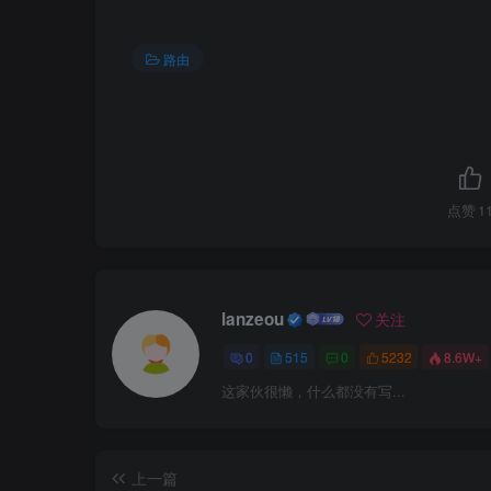
路由
2）R2配置
[
R2
]
interface LoopBack 
0
[
R2-LoopBack0
]
ip address 
2
.
2
.
2
.
2
32
[
R2
]
ospf 
1
[
R2-ospf-
1
]
area 
0
[
R2-ospf-
1
-area-
0
.
0
.
0
.
0
]
network 
2
.
2
.
2
.
2
点赞
1
[
R2
]
acl 
2000
[
R2-acl-basic-
2000
]
rule permit source 
2
[
R2-acl-basic-
2000
]
quit
[
R2
]
acl 
2001
[
R2-acl-basic-
2001
]
rule permit source 
2
lanzeou
关注
[
R2-acl-basic-
2001
]
quit
[
R2
]
pim
0
515
0
5232
8.6W+
[
R2-pim
]
static-rp 
2
.
2
.
2
.
2
2000
[
R2-pim
]
static-rp 
3
.
3
.
3
.
3
2001
这家伙很懒，什么都没有写...
3）R3配置
上一篇