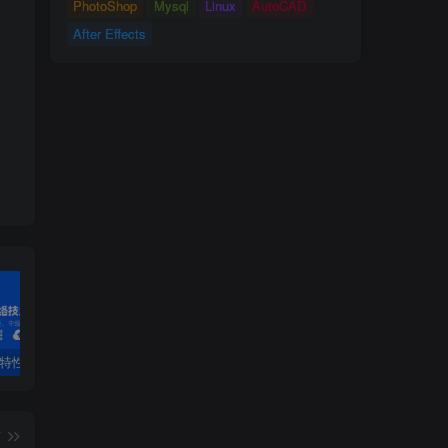
PhotoShop
Mysql
Linux
AutoCAD
After Effects
PF特性
3.4 OSPF配置详解
第1章 安装工具-1.1 VirtualBox虚拟机软件第1章 安装工具
2.
篇