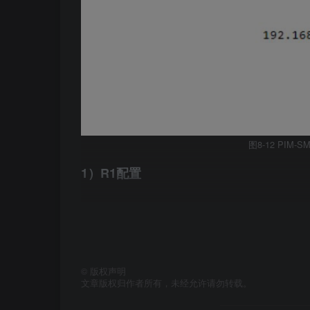
图8-12 PIM
1）R1配置
[
R1
]
acl 
2000
[
R1-acl-basic-
2000
]
rule permit source 
2
[
R1-acl-basic-
2000
]
quit
[
R1
]
acl 
2001
[
R1-acl-basic-
2001
]
rule permit source 
2
©
版权声明
[
R1-acl-basic-
2001
]
quit
文章版权归作者所有，未经允许请勿转载。
[
R1
]
pim
[
R1-pim
]
static-rp 
2
.
2
.
2
.
2
2000
[
R1-pim
]
static-rp 
3
.
3
.
3
.
3
2001