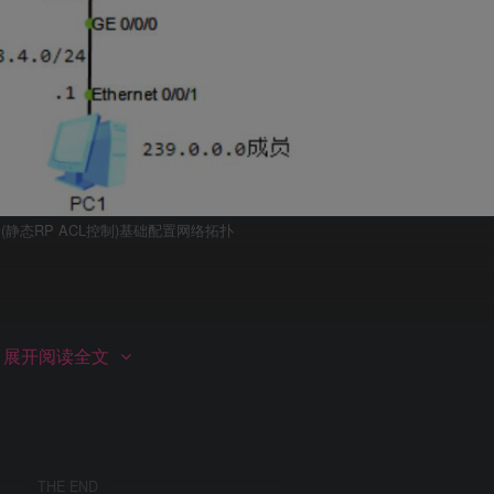
-SM(静态RP ACL控制)基础配置网络拓扑
39.0
展开阅读全文
.
0
.
0
0
.
0
.
0.127
39.0
.
0.128
0
.
0
.
0.127
THE END