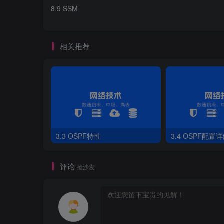
8.9 SSM
[
R3
]
acl 
2000
[
R3-acl-basic-
2000
]
rule permit source 
2
[
R3-acl-basic-
2000
]
quit
[
R3
]
acl 
2001
相关推荐
[
R3-acl-basic-
2001
]
rule permit source 
2
[
R3-acl-basic-
2001
]
quit
[
R3
]
pim
[
R3-pim
]
static-rp 
2
.
2
.
2
.
2
2000
[
R3-pim
]
static-rp 
3
.
3
.
3
.
3
2001
4）R4配置
3.3 OSPF特性
3.4 OSPF配置
[
R4
]
acl 
2000
[
R4-acl-basic-
2000
]
rule permit source 
2
[
R4-acl-basic-
2000
]
quit
评论
抢沙发
[
R4
]
acl 
2001
[
R4-acl-basic-
2001
]
rule permit source 
2
[
R4-pim
]
pim
[
R4-pim
]
static-rp 
2
.
2
.
2
.
2
2000
[
R4-pim
]
static-rp 
3
.
3
.
3
.
3
2001