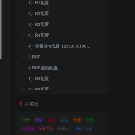
1）R1配置
2）R2配置
3）R3配置
4）R4配置
4）查看pim信息（239.0.0.100、239.0.0.200）
3.BSR
4.BSR基础配置
1）R3配置
2）R5配置
3）R2配置
标签云
4）R4配置（缺省时，C-RP为所有组播服务，缺省优先级为0）
软考
网络
数通
安全
大赛
华为
云计算
VIP专区
Python
Premiere