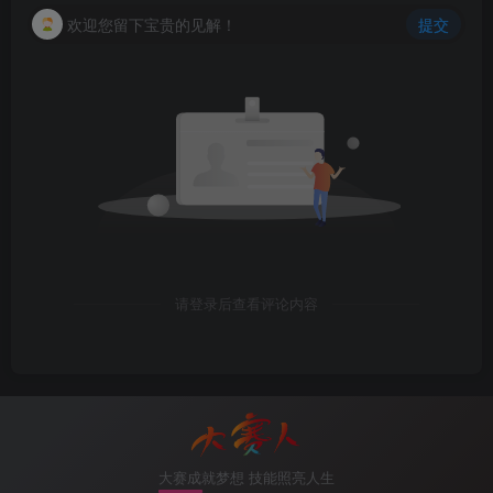
欢迎您留下宝贵的见解！
提交
5）查看pim邻居信息
[
R4
]
display pim neighbor 
 VPN-Instance: public net
 Total Number 
of
 Neighbors = 
2
 Neighbor        Interface           Uptime   Expi
192.168
.
34
.
3
    GE0/
0
/
1
00
:
01
:
35
00
:
0
192.168
.
24
.
2
    GE0/
0
/
2
00
:
01
:
20
00
:
0
6）DR配置
请登录后查看评论内容
<
R2
>
display pim interface 
 VPN-Instance: public net
 Interface           State NbrCnt HelloInt   DR-Pr
 GE0/
0
/
0
             up    
1
30
1
 GE0/
0
/
1
             up    
1
30
1
 GE0/
0
/
2
             up    
1
30
1
大赛成就梦想 技能照亮人生
[
R2-GigabitEthernet0/
0
/
2
]
pim hello-option dr-prior