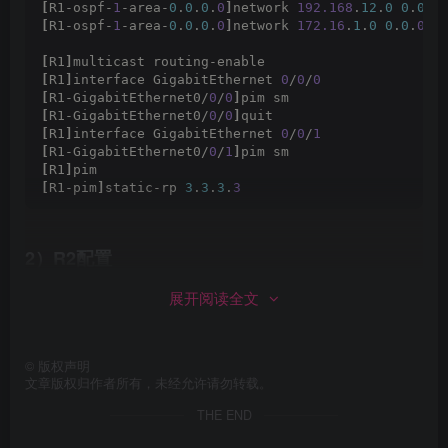
[
R1-ospf-
1
-area-
0
.
0
.
0
.
0
]
network 
192.168
.
12
.
0
0
.
0
.
0
[
R1-ospf-
1
-area-
0
.
0
.
0
.
0
]
network 
172.16
.
1
.
0
0
.
0
.
0.2
[
R1
]
multicast routing-enable 
[
R1
]
interface GigabitEthernet 
0
/
0
/
0
[
R1-GigabitEthernet0/
0
/
0
]
pim sm
[
R1-GigabitEthernet0/
0
/
0
]
quit
[
R1
]
interface GigabitEthernet 
0
/
0
/
1
[
R1-GigabitEthernet0/
0
/
1
]
pim sm
[
R1
]
pim
[
R1-pim
]
static-rp 
3
.
3
.
3
.
3
2）R2配置
展开阅读全文
[
R2
]
ospf 
1
[
R2-ospf-
1
]
area 
0
[
R2-ospf-
1
-area-
0
.
0
.
0
.
0
]
network 
192.168
.
24
.
0
0
.
0
.
0
[
R2-ospf-
1
-area-
0
.
0
.
0
.
0
]
network 
192.168
.
13
.
0
0
.
0
.
0
©
版权声明
[
R2-ospf-
1
-area-
0
.
0
.
0
.
0
]
network 
192.168
.
12
.
0
0
.
0
.
0
文章版权归作者所有，未经允许请勿转载。
THE END
[
R2
]
multicast routing-enable
[
R2
]
interface GigabitEthernet 
0
/
0
/
0