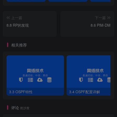
[
R3
]
pim
[
R3-pim
]
static-rp 
3
.
3
.
3
.
3
上一篇
下一篇
4）R4配置
8.8 RP的发现
8.6 PIM-DM
[
R4
]
ospf 
1
[
R4-ospf-
1
]
area 
0
相关推荐
[
R4-ospf-
1
-area-
0
.
0
.
0
.
0
]
network 
192.168
.
4
.
0
0
.
0
.
0.
[
R4-ospf-
1
-area-
0
.
0
.
0
.
0
]
network 
192.168
.
24
.
0
0
.
0
.
0
[
R4-ospf-
1
-area-
0
.
0
.
0
.
0
]
network 
192.168
.
34
.
0
0
.
0
.
0
[
R4
]
multicast routing-enable
[
R4
]
interface GigabitEthernet 
0
/
0
/
0
[
R4-GigabitEthernet0/
0
/
0
]
pim sm
[
R4-GigabitEthernet0/
0
/
0
]
igmp enable
[
R4
]
interface GigabitEthernet 
0
/
0
/
1
[
R4-GigabitEthernet0/
0
/
1
]
pim sm
3.3 OSPF特性
3.4 OSPF配置详解
[
R4
]
interface GigabitEthernet 
0
/
0
/
2
[
R4-GigabitEthernet0/
0
/
2
]
pim sm
[
R4
]
pim 
评论
[
R4-pim
]
static-rp 
3
.
3
.
3
.
3
抢沙发