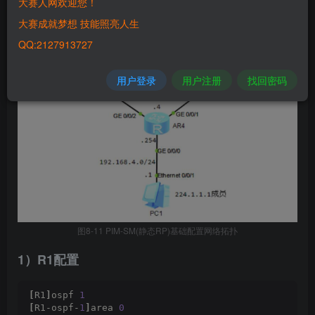
大赛人网欢迎您！
大赛成就梦想 技能照亮人生
QQ:2127913727
用户登录
用户注册
找回密码
图8-11 PIM-SM(静态RP)基础配置网络拓扑
1）R1配置
[
R1
]
ospf 
1
[
R1-ospf-
1
]
area 
0