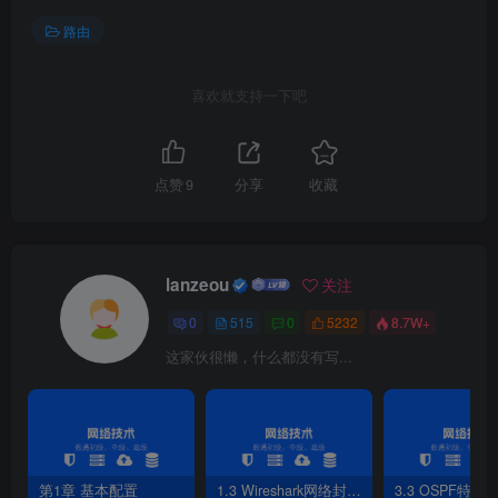
[
R2-GigabitEthernet0/
0
/
0
]
pim sm
[
R2
]
interface GigabitEthernet 
0
/
0
/
1
路由
[
R2-GigabitEthernet0/
0
/
1
]
pim sm                   
[
R2
]
interface GigabitEthernet 
0
/
0
/
2
[
R2-GigabitEthernet0/
0
/
2
]
pim sm
喜欢就支持一下吧
[
R2
]
pim
[
R2-pim
]
static-rp 
3
.
3
.
3
.
3
点赞
9
分享
收藏
3）R3配置
[
R3-LoopBack0
]
ip address 
3
.
3
.
3
.
3
32
[
R3
]
ospf 
1
lanzeou
关注
[
R3-ospf-
1
]
area 
0
[
R3-ospf-
1
-area-
0
.
0
.
0
.
0
]
network 
3
.
3
.
3
.
3
0
.
0
.
0
.
0
0
515
0
5232
8.7W+
[
R3-ospf-
1
-area-
0
.
0
.
0
.
0
]
network 
192.168
.
13
.
0
0
.
0
.
0
这家伙很懒，什么都没有写...
[
R3-ospf-
1
-area-
0
.
0
.
0
.
0
]
network 
192.168
.
34
.
0
0
.
0
.
0
[
R3
]
multicast routing-enable
[
R3
]
interface GigabitEthernet 
0
/
0
/
0
[
R3-GigabitEthernet0/
0
/
0
]
pim sm
[
R3
]
interface GigabitEthernet 
0
/
0
/
1
[
R3-GigabitEthernet0/
0
/
1
]
pim sm
第1章 基本配置
1.3 Wireshark网络封包分析软件
3.3 OSPF特性